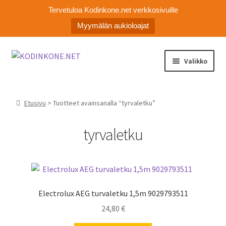
Tervetuloa Kodinkone.net verkkosivuille
Myymälän aukioloajat
Siirry
Siirry
Valikko
navigointiin
sisältöön
Laajen
Kodinkoneiden varaosat
alemm
Etusivu
> Tuotteet avainsanalla “tyrvaletku”
tason
Ota yhteyttä
valikko
tyrvaletku
Myymälä
Asiakaspalvelu
Electrolux AEG turvaletku 1,5m 9029793511
24,80
€