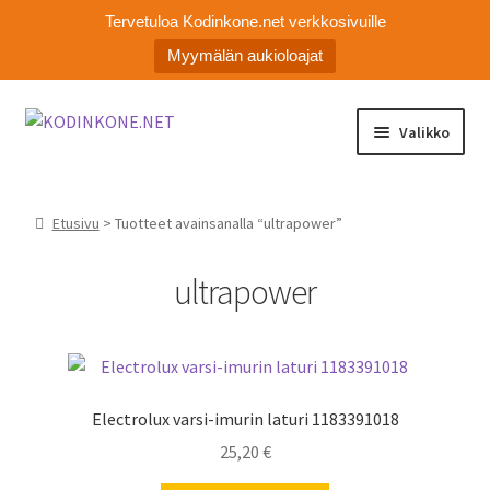
Tervetuloa Kodinkone.net verkkosivuille
Myymälän aukioloajat
Siirry
Siirry
Valikko
navigointiin
sisältöön
Laajen
Kodinkoneiden varaosat
alemm
Etusivu
> Tuotteet avainsanalla “ultrapower”
tason
Ota yhteyttä
valikko
ultrapower
Myymälä
Asiakaspalvelu
Electrolux varsi-imurin laturi 1183391018
25,20
€