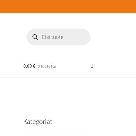
Products
search
0,00
€
0 tuotetta
Kategoriat