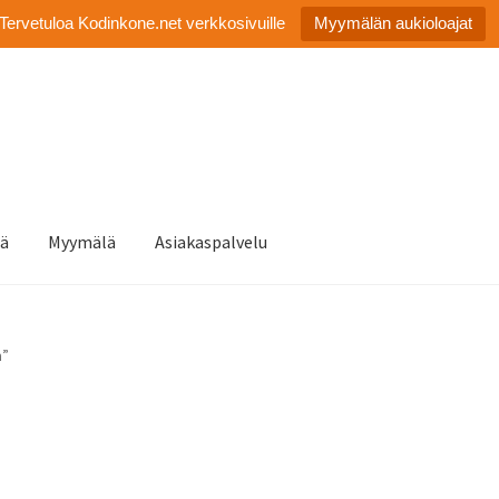
Tervetuloa Kodinkone.net verkkosivuille
Myymälän aukioloajat
tä
Myymälä
Asiakaspalvelu
a”