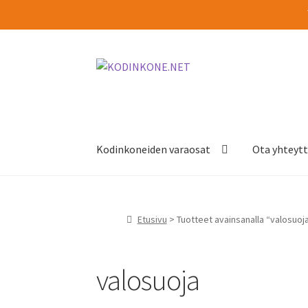
Siirry
Siirry
navigointiin
sisältöön
Kodinkoneiden varaosat
Ota yhteyt
Etusivu
> Tuotteet avainsanalla “valosuoj
valosuoja