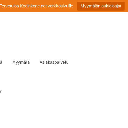
Tervetuloa Kodinkone.net verkkosivuille
Myymälän aukioloajat
tä
Myymälä
Asiakaspalvelu
i”