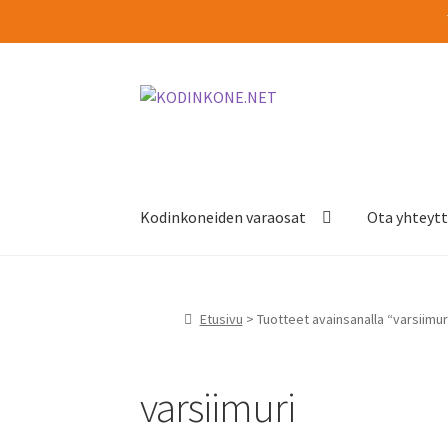
Siirry
Siirry
navigointiin
sisältöön
Kodinkoneiden varaosat
Ota yhteyt
Etusivu
> Tuotteet avainsanalla “varsiimur
varsiimuri