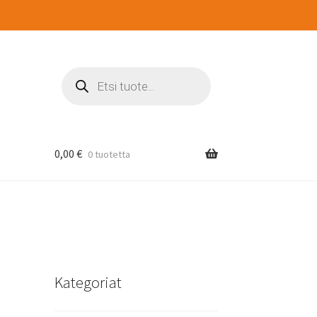
Products
search
0,00
€
0 tuotetta
Kategoriat