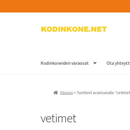
Siirry
Siirry
navigointiin
sisältöön
Kodinkoneiden varaosat
Ota yhteyt
Etusivu
> Tuotteet avainsanalla “vetimet
vetimet