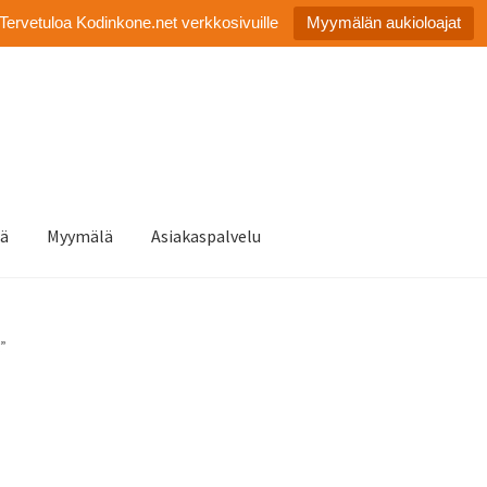
Tervetuloa Kodinkone.net verkkosivuille
Myymälän aukioloajat
tä
Myymälä
Asiakaspalvelu
”