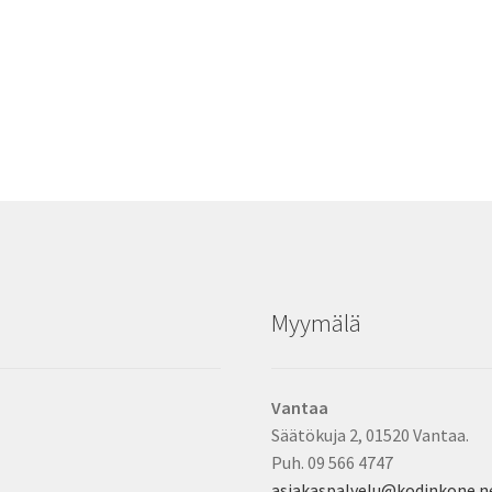
Myymälä
Vantaa
Säätökuja 2, 01520 Vantaa.
Puh. 09 566 4747
asiakaspalvelu@kodinkone.n