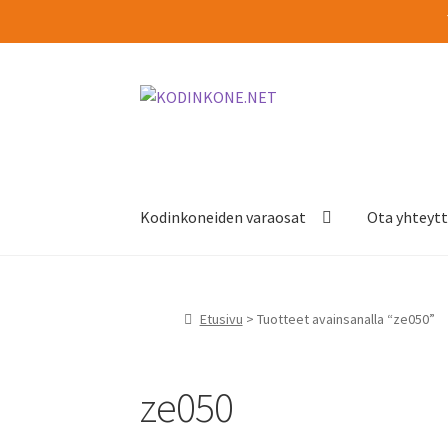
Siirry
Siirry
navigointiin
sisältöön
Kodinkoneiden varaosat
Ota yhteyt
Etusivu
> Tuotteet avainsanalla “ze050”
ze050