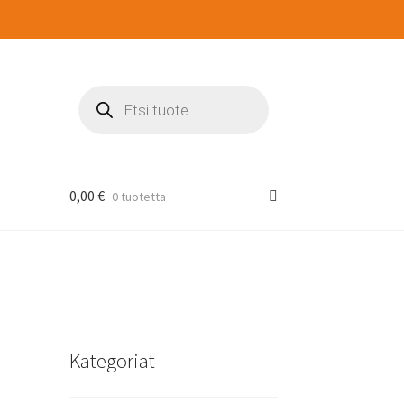
Products
search
0,00
€
0 tuotetta
Kategoriat