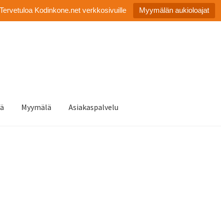
Tervetuloa Kodinkone.net verkkosivuille
Myymälän aukioloajat
tä
Myymälä
Asiakaspalvelu