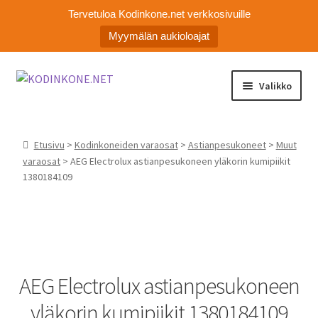
Tervetuloa Kodinkone.net verkkosivuille
Myymälän aukioloajat
Siirry
Siirry
Valikko
navigointiin
sisältöön
Laajen
Kodinkoneiden varaosat
alemm
Etusivu
>
Kodinkoneiden varaosat
>
Astianpesukoneet
>
Muut
tason
Ota yhteyttä
varaosat
> AEG Electrolux astianpesukoneen yläkorin kumipiikit
valikko
1380184109
Myymälä
Asiakaspalvelu
AEG Electrolux astianpesukoneen
yläkorin kumipiikit 1380184109