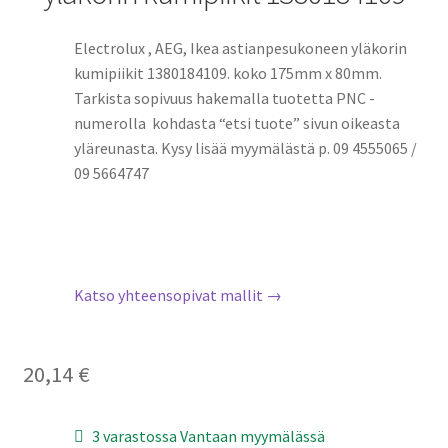
Electrolux , AEG, Ikea astianpesukoneen yläkorin
kumipiikit 1380184109. koko 175mm x 80mm.
Tarkista sopivuus hakemalla tuotetta PNC -
numerolla kohdasta “etsi tuote” sivun oikeasta
yläreunasta. Kysy lisää myymälästä p. 09 4555065 /
09 5664747
Katso yhteensopivat mallit →
20,14
€
3 varastossa Vantaan myymälässä