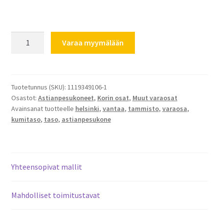
AEG
Varaa myymälään
Electrolux
astianpesukoneen
yläkorin
kumipiikit
Tuotetunnus (SKU):
1119349106-1
Osastot:
Astianpesukoneet
,
Korin osat
,
Muut varaosat
1380184109
Avainsanat tuotteelle
helsinki
,
vantaa
,
tammisto
,
varaosa
,
määrä
kumitaso
,
taso
,
astianpesukone
Yhteensopivat mallit
Mahdolliset toimitustavat