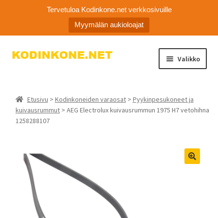
Tervetuloa Kodinkone.net verkkosivuille
Myymälän aukioloajat
Siirry
Siirry
Valikko
navigointiin
sisältöön
Kodinkoneiden varaosat
Etusivu
>
Kodinkoneiden varaosat
>
Pyykinpesukoneet ja
Ota yhteyttä
kuivausrummut
> AEG Electrolux kuivausrummun 1975 H7 vetohihna
1258288107
Myymälä
Asiakaspalvelu
🔍