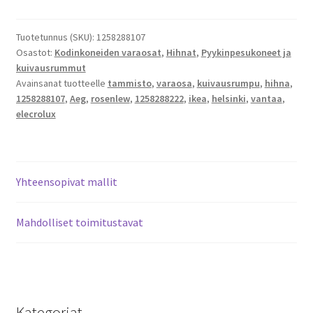
kuivausrummun
1975
H7
Tuotetunnus (SKU):
1258288107
Osastot:
Kodinkoneiden varaosat
,
Hihnat
,
Pyykinpesukoneet ja
vetohihna
kuivausrummut
1258288107
Avainsanat tuotteelle
tammisto
,
varaosa
,
kuivausrumpu
,
hihna
,
määrä
1258288107
,
Aeg
,
rosenlew
,
1258288222
,
ikea
,
helsinki
,
vantaa
,
elecrolux
Yhteensopivat mallit
Mahdolliset toimitustavat
Kategoriat