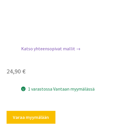
Katso yhteensopivat mallit →
24,90
€
1 varastossa Vantaan myymälässä
AEG
Varaa myymälään
Electrolux