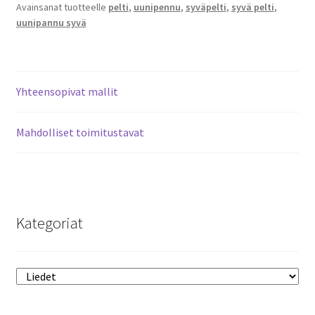
Avainsanat tuotteelle
pelti
,
uunipennu
,
syväpelti
,
syvä pelti
,
x
uunipannu syvä
358
mm
3870288200
määrä
Yhteensopivat mallit
Mahdolliset toimitustavat
Kategoriat