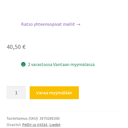
Katso yhteensopivat mallit →
40,50
€
2 varastossa Vantaan myymälässä
AEG
Varaa myymälään
Electrolux
Rosenlew
uunipelti
syvä
Tuotetunnus (SKU):
3870288200
Osastot:
Pellit ja ritilät
,
Liedet
426