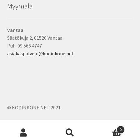
Myymälä
Vantaa
Säätökuja 2, 01520 Vantaa.
Puh. 09 566 4747
asiakaspalvelu@kodinkone.net
© KODINKONE.NET 2021
Products
0
search