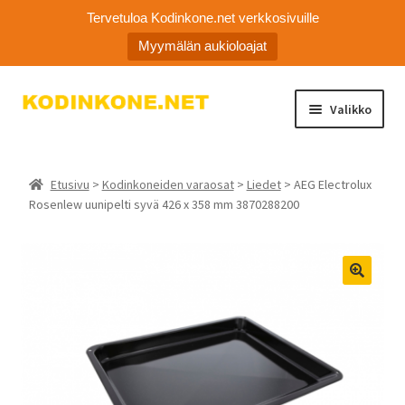
Tervetuloa Kodinkone.net verkkosivuille
Myymälän aukioloajat
Siirry
Siirry
Valikko
navigointiin
sisältöön
Kodinkoneiden varaosat
Etusivu
>
Kodinkoneiden varaosat
>
Liedet
> AEG Electrolux
Ota yhteyttä
Rosenlew uunipelti syvä 426 x 358 mm 3870288200
Myymälä
🔍
Asiakaspalvelu