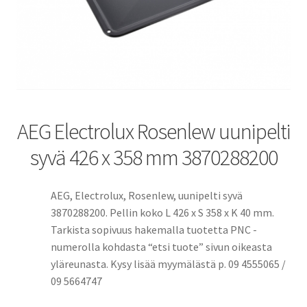
AEG Electrolux Rosenlew uunipelti
syvä 426 x 358 mm 3870288200
AEG, Electrolux, Rosenlew, uunipelti syvä
3870288200. Pellin koko L 426 x S 358 x K 40 mm.
Tarkista sopivuus hakemalla tuotetta PNC -
numerolla kohdasta “etsi tuote” sivun oikeasta
yläreunasta. Kysy lisää myymälästä p. 09 4555065 /
09 5664747