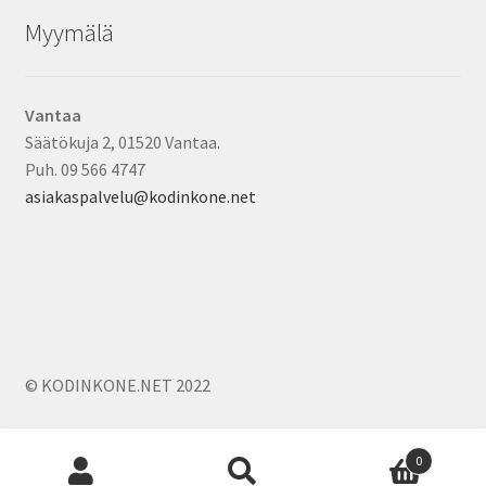
Myymälä
Vantaa
Säätökuja 2, 01520 Vantaa.
Puh. 09 566 4747
asiakaspalvelu@kodinkone.net
© KODINKONE.NET 2022
Products
0
search