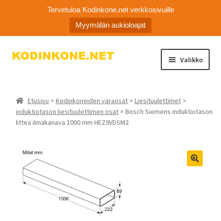
Tervetuloa Kodinkone.net verkkosivuille
Myymälän aukioloajat
Siirry
Siirry
Valikko
navigointiin
sisältöön
Laajen
Kodinkoneiden varaosat
alemm
Etusivu
>
Kodinkoneiden varaosat
>
Liesituulettimet
>
tason
Ota yhteyttä
induktiotason liesituulettimen osat
> Bosch Siemens induktiotason
valikko
litteä ilmakanava 1000 mm HEZ9VDSM2
Myymälä
Asiakaspalvelu