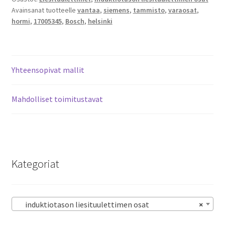
Avainsanat tuotteelle
vantaa
,
siemens
,
tammisto
,
varaosat
,
mm
hormi
,
17005345
,
Bosch
,
helsinki
HEZ9VDSM2
määrä
Yhteensopivat mallit
Mahdolliset toimitustavat
Kategoriat
induktiotason liesituulettimen osat
×