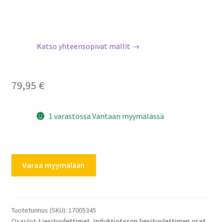
Katso yhteensopivat mallit →
79,95
€
1 varastossa Vantaan myymälässä
Bosch
Varaa myymälään
Siemens
induktiotason
litteä
ilmakanava
Tuotetunnus (SKU):
17005345
Osastot:
Liesituulettimet
,
induktiotason liesituulettimen osat
1000