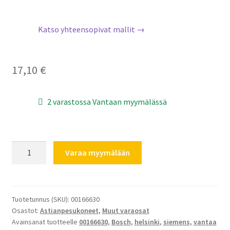
Katso yhteensopivat mallit →
17,10
€
2 varastossa Vantaan myymälässä
Bosch
Varaa myymälään
Siemens
pesuaineannostelijan
vipu
00166630
Tuotetunnus (SKU):
00166630
Osastot:
Astianpesukoneet
,
Muut varaosat
määrä
Avainsanat tuotteelle
00166630
,
Bosch
,
helsinki
,
siemens
,
vantaa