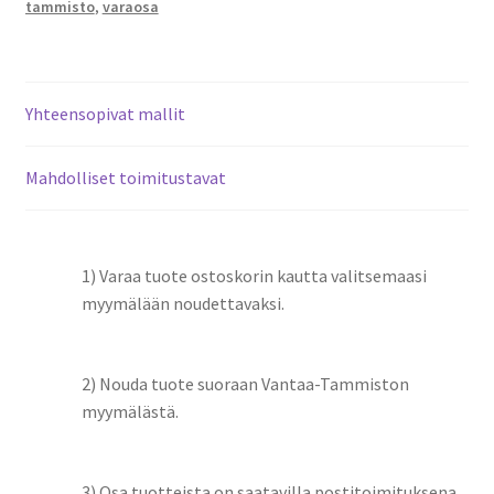
tammisto
,
varaosa
Yhteensopivat mallit
Mahdolliset toimitustavat
1) Varaa tuote ostoskorin kautta valitsemaasi
myymälään noudettavaksi.
2) Nouda tuote suoraan Vantaa-Tammiston
myymälästä.
3) Osa tuotteista on saatavilla postitoimituksena.