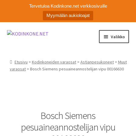
Tervetuloa Kodinkone.net verkkosivuille
Myymälän aukioloajat
Siirry
Siirry
Valikko
navigointiin
sisältöön
Laajen
Kodinkoneiden varaosat
alemm
Etusivu
>
Kodinkoneiden varaosat
>
Astianpesukoneet
>
Muut
tason
Ota yhteyttä
varaosat
> Bosch Siemens pesuaineannostelijan vipu 00166630
valikko
Myymälä
Asiakaspalvelu
Bosch Siemens
pesuaineannostelijan vipu