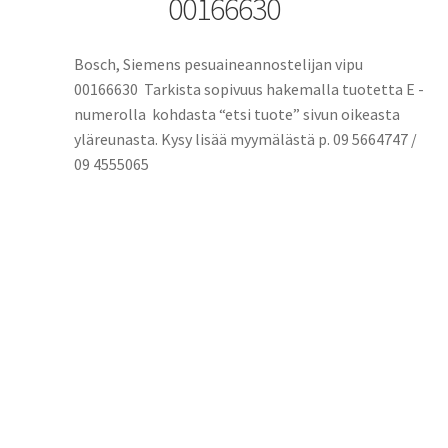
00166630
Bosch, Siemens pesuaineannostelijan vipu
00166630 Tarkista sopivuus hakemalla tuotetta E -
numerolla kohdasta “etsi tuote” sivun oikeasta
yläreunasta. Kysy lisää myymälästä p. 09 5664747 /
09 4555065