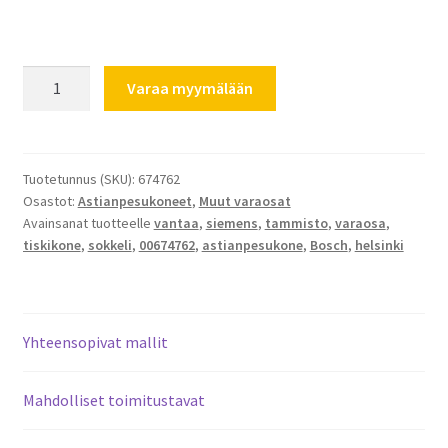
Bosch
Varaa myymälään
Siemens
Sokkeli
etuosa
00674762
Tuotetunnus (SKU):
674762
Osastot:
Astianpesukoneet
,
Muut varaosat
määrä
Avainsanat tuotteelle
vantaa
,
siemens
,
tammisto
,
varaosa
,
tiskikone
,
sokkeli
,
00674762
,
astianpesukone
,
Bosch
,
helsinki
Yhteensopivat mallit
Mahdolliset toimitustavat