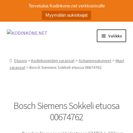
Tervetuloa Kodinkone.net verkkosivuille
Myymälän aukioloajat
Siirry
Siirry
Valikko
navigointiin
sisältöön
Laajen
Kodinkoneiden varaosat
alemm
Etusivu
>
Kodinkoneiden varaosat
>
Astianpesukoneet
>
Muut
tason
Ota yhteyttä
varaosat
> Bosch Siemens Sokkeli etuosa 00674762
valikko
Myymälä
Asiakaspalvelu
Bosch Siemens Sokkeli etuosa
00674762