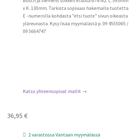
Bosch ja Siemens sokkeli etuosa 674762. L. 593mm
x K. 130mm. Tarkista sopivuus hakemalla tuotetta
E -numerolla kohdasta ”etsi tuote” sivun oikeasta
yläreunasta. Kysy lisää myymälästä p. 09 4555065 /
09 5664747
Katso yhteensopivat mallit →
36,95
€
2 varastossa Vantaan myymälässä