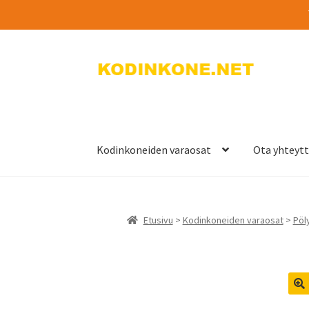
Siirry
Siirry
navigointiin
sisältöön
Kodinkoneiden varaosat
Ota yhteyt
Etusivu
>
Kodinkoneiden varaosat
>
Pöly