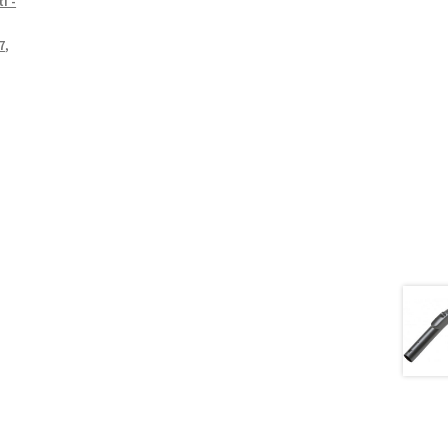
i -
7
,