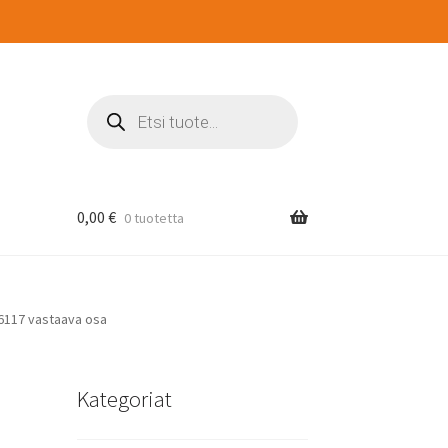
Products
search
0,00
€
0 tuotetta
06117 vastaava osa
Kategoriat