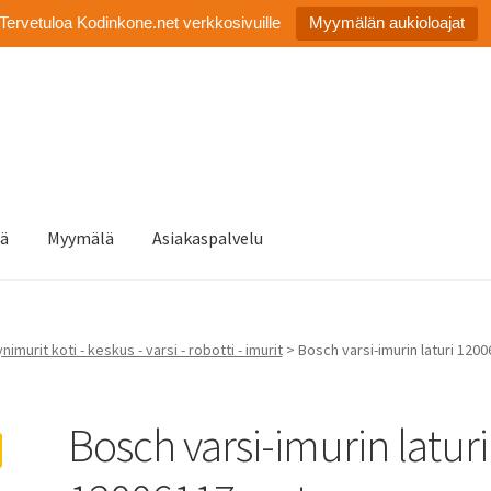
Tervetuloa Kodinkone.net verkkosivuille
Myymälän aukioloajat
tä
Myymälä
Asiakaspalvelu
nimurit koti - keskus - varsi - robotti - imurit
> Bosch varsi-imurin laturi 120
Bosch varsi-imurin laturi