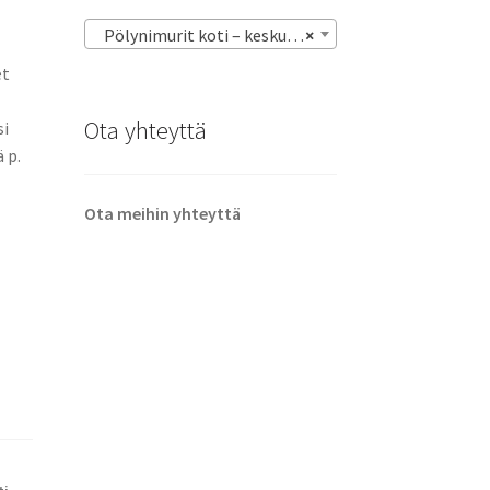
Pölynimurit koti – keskus – varsi – robotti – imurit
×
et
Ota yhteyttä
si
 p.
Ota meihin yhteyttä