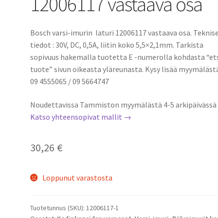
12006117 vastaava osa
Bosch varsi-imurin laturi 12006117 vastaava osa. Teknis
tiedot : 30V, DC, 0,5A, liitin koko 5,5×2,1mm. Tarkista
sopivuus hakemalla tuotetta E -numerolla kohdasta “et
tuote” sivun oikeasta yläreunasta. Kysy lisää myymälästä
09 4555065 / 09 5664747
Noudettavissa Tammiston myymälästä 4-5 arkipäivässä
Katso yhteensopivat mallit →
30,26
€
Loppunut varastosta
Tuotetunnus (SKU):
12006117-1