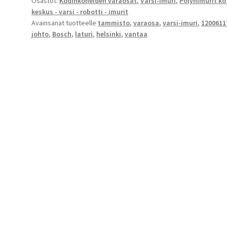
Osastot:
Kodinkoneiden varaosat
,
Varsi-imuri
,
Pölynimurit kot
keskus - varsi - robotti - imurit
Avainsanat tuotteelle
tammisto
,
varaosa
,
varsi-imuri
,
1200611
johto
,
Bosch
,
laturi
,
helsinki
,
vantaa