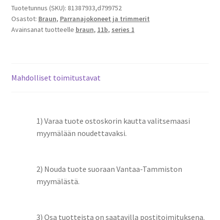
ja
Tuotetunnus (SKU):
81387933,d799752
Osastot:
Braun
,
Parranajokoneet ja trimmerit
terä
Avainsanat tuotteelle
braun
,
11b
,
series 1
11B
määrä
Mahdolliset toimitustavat
1) Varaa tuote ostoskorin kautta valitsemaasi
myymälään noudettavaksi.
2) Nouda tuote suoraan Vantaa-Tammiston
myymälästä.
3) Osa tuotteista on saatavilla postitoimituksena.