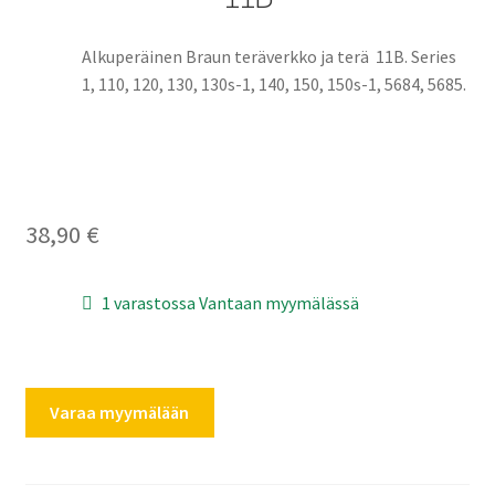
Alkuperäinen Braun teräverkko ja terä 11B. Series
1, 110, 120, 130, 130s-1, 140, 150, 150s-1, 5684, 5685.
38,90
€
1 varastossa Vantaan myymälässä
Braun
Varaa myymälään
series
1
teräverkko