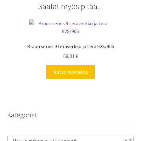
Saatat myös pitää...
Braun series 9 teräverkko ja terä 92S/90S
68,31
€
Katso tuotetta
Kategoriat
Parranajokoneet ja trimmerit
×