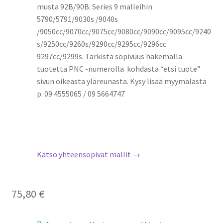
musta 92B/90B. Series 9 malleihin
5790/5791/9030s /9040s
/9050cc/9070cc/9075cc/9080cc/9090cc/9095cc/9240
s/9250cc/9260s/9290cc/9295cc/9296cc
9297cc/9299s. Tarkista sopivuus hakemalla
tuotetta PNC -numerolla kohdasta “etsi tuote”
sivun oikeasta yläreunasta. Kysy lisää myymälästä
p. 09 4555065 / 09 5664747
Katso yhteensopivat mallit →
75,80
€