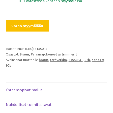
1 varastossa Vantaan myymälässä
Braun
Varaa myymälään
series
9
teräverkko
92B/90B
Tuotetunnus (SKU):
81550341
Osastot:
Braun
,
Parranajokoneet ja trimmerit
määrä
Avainsanat tuotteelle
braun
,
teräverkko
,
81550341
,
92b
,
series 9
,
90b
Yhteensopivat mallit
Mahdolliset toimitustavat