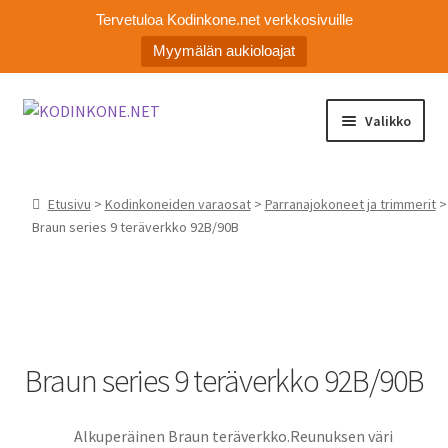
Tervetuloa Kodinkone.net verkkosivuille
Myymälän aukioloajat
Siirry
Siirry
Valikko
navigointiin
sisältöön
Laajen
Kodinkoneiden varaosat
alemm
Etusivu
>
Kodinkoneiden varaosat
>
Parranajokoneet ja trimmerit
>
tason
Ota yhteyttä
Braun series 9 teräverkko 92B/90B
valikko
Myymälä
Asiakaspalvelu
Braun series 9 teräverkko 92B/90B
Alkuperäinen Braun teräverkko.Reunuksen väri