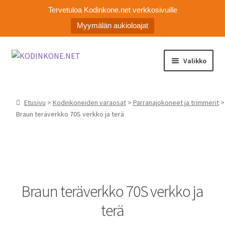
Tervetuloa Kodinkone.net verkkosivuille
Myymälän aukioloajat
Siirry
Siirry
Valikko
navigointiin
sisältöön
Laajen
Kodinkoneiden varaosat
alemm
Etusivu
>
Kodinkoneiden varaosat
>
Parranajokoneet ja trimmerit
>
tason
Ota yhteyttä
Braun teräverkko 70S verkko ja terä
valikko
Myymälä
Asiakaspalvelu
Braun teräverkko 70S verkko ja
terä