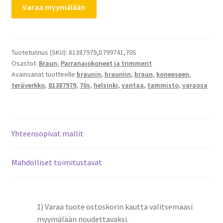
Braun
Varaa myymälään
teräverkko
70S
verkko
ja
Tuotetunnus (SKU):
81387979,D799741,70S
Osastot:
Braun
,
Parranajokoneet ja trimmerit
terä
Avainsanat tuotteelle
braunin
,
brauniin
,
braun
,
koneeseen
,
määrä
teräverkko
,
81387979
,
70s
,
helsinki
,
vantaa
,
tammisto
,
varaosa
Yhteensopivat mallit
Mahdolliset toimitustavat
1) Varaa tuote ostoskorin kautta valitsemaasi
myymälään noudettavaksi.