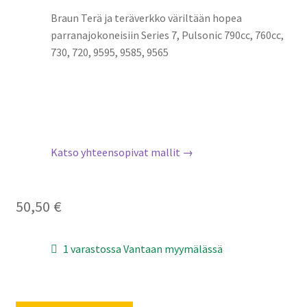
Braun Terä ja teräverkko väriltään hopea
parranajokoneisiin Series 7, Pulsonic 790cc, 760cc,
730, 720, 9595, 9585, 9565
Katso yhteensopivat mallit →
50,50
€
1 varastossa Vantaan myymälässä