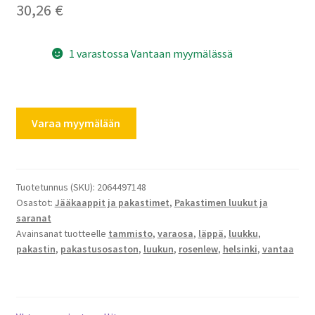
30,26
€
1 varastossa Vantaan myymälässä
Rosenlew
Varaa myymälään
pakastimen
luukku
/
läppä
Tuotetunnus (SKU):
2064497148
Osastot:
Jääkaappit ja pakastimet
,
Pakastimen luukut ja
2064497148
saranat
korkeus
Avainsanat tuotteelle
tammisto
,
varaosa
,
läppä
,
luukku
,
180mm
pakastin
,
pakastusosaston
,
luukun
,
rosenlew
,
helsinki
,
vantaa
määrä