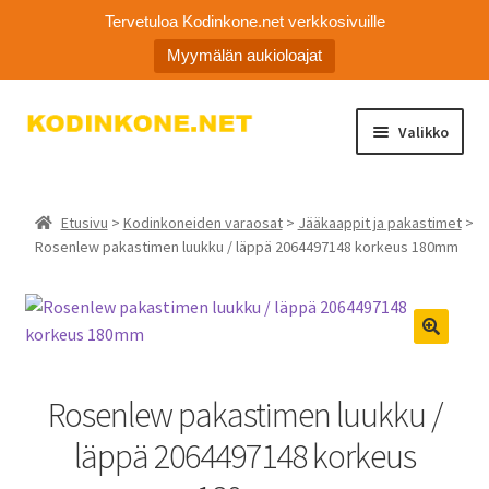
Tervetuloa Kodinkone.net verkkosivuille
Myymälän aukioloajat
Siirry
Siirry
Valikko
navigointiin
sisältöön
Laajen
Kodinkoneiden varaosat
alemm
Etusivu
>
Kodinkoneiden varaosat
>
Jääkaappit ja pakastimet
>
tason
Ota yhteyttä
Rosenlew pakastimen luukku / läppä 2064497148 korkeus 180mm
valikko
Myymälä
Asiakaspalvelu
Rosenlew pakastimen luukku /
läppä 2064497148 korkeus