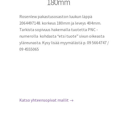
180mm
Rosenlew pakastusosaston luukun läppä
2064497148. korkeus 180mm ja leveys 404mm.
Tarkista sopivuus hakemalla tuotetta PNC -
numerolla kohdasta “etsi tuote” sivun oikeasta
yläreunasta. Kysy lisää myymälästä p. 09 5664747 /
09 4555065
Katso yhteensopivat mallit →