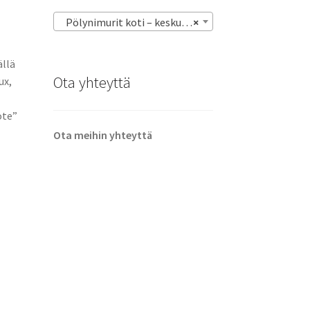
Pölynimurit koti – keskus – varsi – robotti – imurit
×
n
ällä
Ota yhteyttä
ux,
ote”
Ota meihin yhteyttä