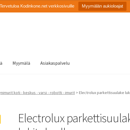
Tervetuloa Kodinkone.net verkkosivuille
Myymälän aukioloajat
tä
Myymälä
Asiakaspalvelu
nimurit koti - keskus - varsi - robotti - imurit
> Electrolux parkettisuulake luk
Electrolux parkettisuula