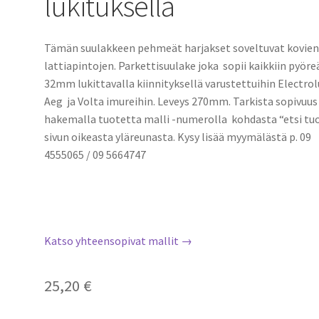
lukituksella
Tämän suulakkeen pehmeät harjakset soveltuvat kovie
lattiapintojen. Parkettisuulake joka sopii kaikkiin pyöre
32mm lukittavalla kiinnityksellä varustettuihin Electrol
Aeg ja Volta imureihin. Leveys 270mm. Tarkista sopivuus
hakemalla tuotetta malli -numerolla kohdasta “etsi tu
sivun oikeasta yläreunasta. Kysy lisää myymälästä p. 09
4555065 / 09 5664747
Katso yhteensopivat mallit →
25,20
€