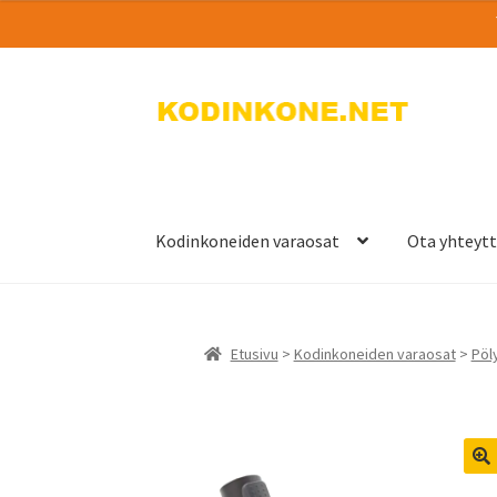
Siirry
Siirry
navigointiin
sisältöön
Kodinkoneiden varaosat
Ota yhteyt
Etusivu
>
Kodinkoneiden varaosat
>
Pöly