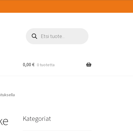
Products
search
0,00
€
0 tuotetta
ituksella
ke
Kategoriat