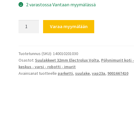
2 varastossa Vantaan myymälässä
Electrolux
Varaa myymälään
parkettisuulake
lukituksella
määrä
Tuotetunnus (SKU):
140010201030
Osastot:
Suulakkeet 32mm Electrolux Volta
,
Pölynimurit koti 
keskus - varsi - robotti - imurit
Avainsanat tuotteelle
parketti
,
suulake
,
vap23a
,
9001667410