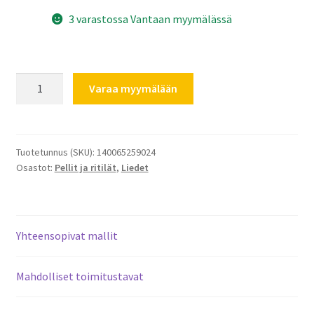
3 varastossa Vantaan myymälässä
Electrolux
Varaa myymälään
/
Rosenlew
uuniritilä
422
Tuotetunnus (SKU):
140065259024
Osastot:
Pellit ja ritilät
,
Liedet
x
360mm
140065259024
määrä
Yhteensopivat mallit
Mahdolliset toimitustavat