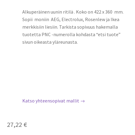
Alkuperäinen uunin ritilä . Koko on 422 x 360 mm.
Sopii moniin AEG, Electrolux, Rosenlew ja Ikea
merkkisiin liesiin. Tarkista sopivuus hakemalla
tuotetta PNC -numerolla kohdasta “etsi tuote”
sivun oikeasta yläreunasta.
Katso yhteensopivat mallit →
27,22
€