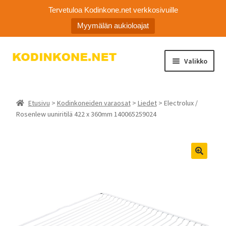
Tervetuloa Kodinkone.net verkkosivuille
Myymälän aukioloajat
Siirry
Siirry
Valikko
navigointiin
sisältöön
Laajen
Kodinkoneiden varaosat
alemm
Etusivu
>
Kodinkoneiden varaosat
>
Liedet
> Electrolux /
tason
Ota yhteyttä
Rosenlew uuniritilä 422 x 360mm 140065259024
valikko
Myymälä
Asiakaspalvelu