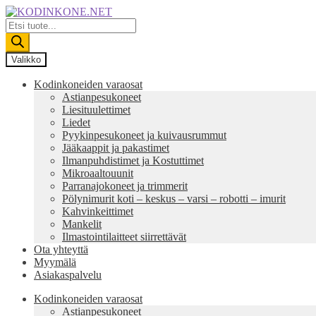
Siirry
Siirry
navigointiin
sisältöön
Products
search
Valikko
Kodinkoneiden varaosat
Astianpesukoneet
Liesituulettimet
Liedet
Pyykinpesukoneet ja kuivausrummut
Jääkaappit ja pakastimet
Ilmanpuhdistimet ja Kostuttimet
Mikroaaltouunit
Parranajokoneet ja trimmerit
Pölynimurit koti – keskus – varsi – robotti – imurit
Kahvinkeittimet
Mankelit
Ilmastointilaitteet siirrettävät
Ota yhteyttä
Myymälä
Asiakaspalvelu
Kodinkoneiden varaosat
Astianpesukoneet