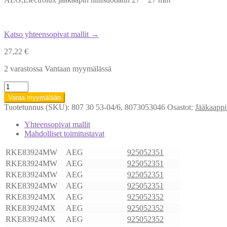
Katso yhteensopivat mallit →
27,22
€
2 varastossa Vantaan myymälässä
Electrolux
Jääkaapin
Varaa myymälään
hiilisuodatin
Tuotetunnus (SKU):
807 30 53-04/6, 8073053046
Osastot:
Jääkaappi
27
*
Yhteensopivat mallit
27mm
Mahdolliset toimitustavat
8073053046
määrä
RKE83924MW
AEG
925052351
RKE83924MW
AEG
925052351
RKE83924MW
AEG
925052351
RKE83924MW
AEG
925052351
RKE83924MX
AEG
925052352
RKE83924MX
AEG
925052352
RKE83924MX
AEG
925052352