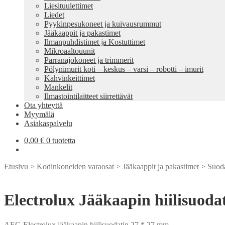
Liesituulettimet
Liedet
Pyykinpesukoneet ja kuivausrummut
Jääkaappit ja pakastimet
Ilmanpuhdistimet ja Kostuttimet
Mikroaaltouunit
Parranajokoneet ja trimmerit
Pölynimurit koti – keskus – varsi – robotti – imurit
Kahvinkeittimet
Mankelit
Ilmastointilaitteet siirrettävät
Ota yhteyttä
Myymälä
Asiakaspalvelu
0,00
€
0 tuotetta
Etusivu
>
Kodinkoneiden varaosat
>
Jääkaappit ja pakastimet
>
Suoda
Electrolux Jääkaapin hiilisuod
AEG,Electrolux jääkaapin hiilisuodatin 27 * 27 mm