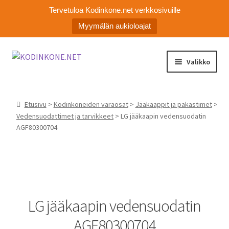
Tervetuloa Kodinkone.net verkkosivuille
Myymälän aukioloajat
Siirry
Siirry
Valikko
navigointiin
sisältöön
Laajen
Kodinkoneiden varaosat
alemm
Etusivu
>
Kodinkoneiden varaosat
>
Jääkaappit ja pakastimet
>
tason
Ota yhteyttä
Vedensuodattimet ja tarvikkeet
> LG jääkaapin vedensuodatin
valikko
AGF80300704
Myymälä
Asiakaspalvelu
LG jääkaapin vedensuodatin
AGF80300704