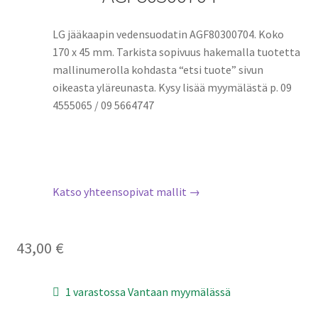
LG jääkaapin vedensuodatin AGF80300704. Koko
170 x 45 mm. Tarkista sopivuus hakemalla tuotetta
mallinumerolla kohdasta “etsi tuote” sivun
oikeasta yläreunasta. Kysy lisää myymälästä p. 09
4555065 / 09 5664747
Katso yhteensopivat mallit →
43,00
€
1 varastossa Vantaan myymälässä