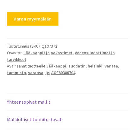
LG
Varaa myymälään
jääkaapin
vedensuodatin
AGF80300704
määrä
Tuotetunnus (SKU):
Q107372
Osastot:
Jääkaappit ja pakastimet
,
Vedensuodattimet ja
tarvikkeet
Avainsanat tuotteelle
Jääkaappi
,
suodatin
,
helsinki
,
vantaa
,
tammisto
,
varaosa
,
lg
,
AGF80300704
Yhteensopivat mallit
Mahdolliset toimitustavat