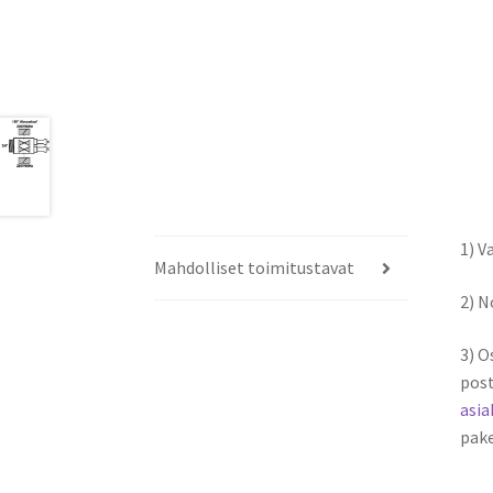
1) V
Mahdolliset toimitustavat
2) 
3) O
post
asi
pake