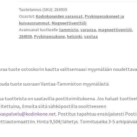
tie
määrä
Tuotetunnus (SKU):
284939
Osastot:
Kodinkoneiden varaosat
,
Pyykinpesukoneet ja
kuivausrummut
,
Magneettiventtiili
Avainsanat tuotteelle
tammisto
,
varaosa
,
magneettiventiili
,
284939
,
Pyykinpesukone
,
helsinki
,
vantaa
araa tuote ostoskorin kautta valitsemaasi myymälään noudettava
Nouda tuote suoraan Vantaa-Tammiston myymälästä.
sa tuotteista on saatavilla postitoimituksena. Jos haluat tuottee
itettuina, ilmoita siitä sähköpostilla osoitteeseen
akaspalvelu@kodinkone.net
. Postitus tapahtuu ensisijaisesti Posti
ttiautomaattiin. Hinta 9,50€/lähetys. Toimitusaika 3-5 arkipäivää