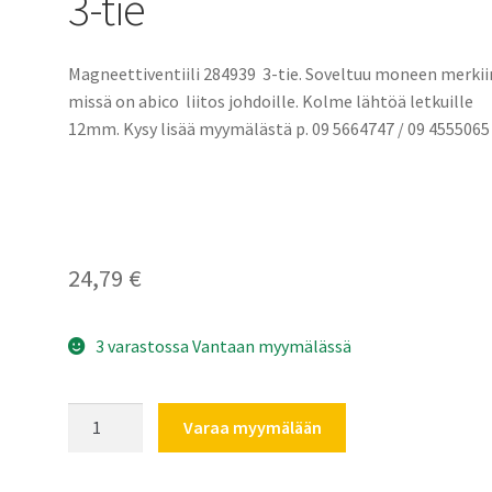
3-tie
Magneettiventiili 284939 3-tie. Soveltuu moneen merkii
missä on abico liitos johdoille. Kolme lähtöä letkuille
12mm. Kysy lisää myymälästä p. 09 5664747 / 09 4555065
24,79
€
3 varastossa Vantaan myymälässä
Magneettiventiili
Varaa myymälään
284939
3-