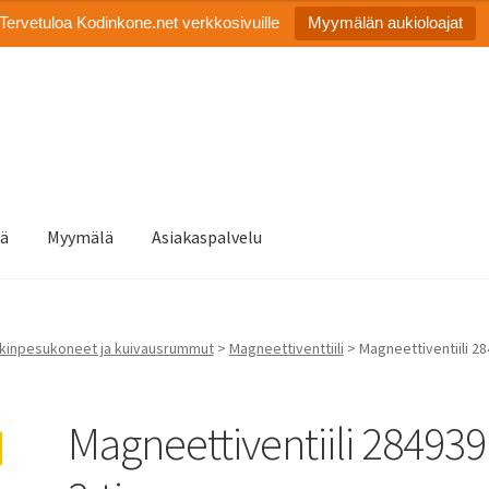
Tervetuloa Kodinkone.net verkkosivuille
Myymälän aukioloajat
tä
Myymälä
Asiakaspalvelu
kinpesukoneet ja kuivausrummut
>
Magneettiventtiili
> Magneettiventiili 28
Magneettiventiili 284939