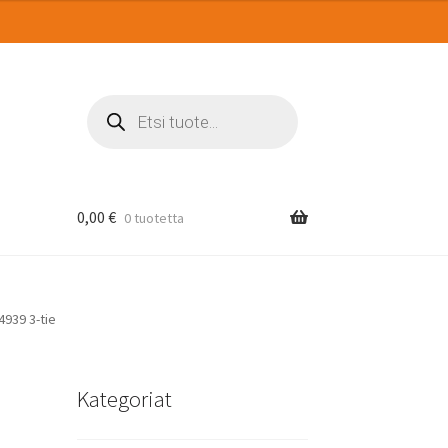
Products
search
0,00
€
0 tuotetta
4939 3-tie
Kategoriat