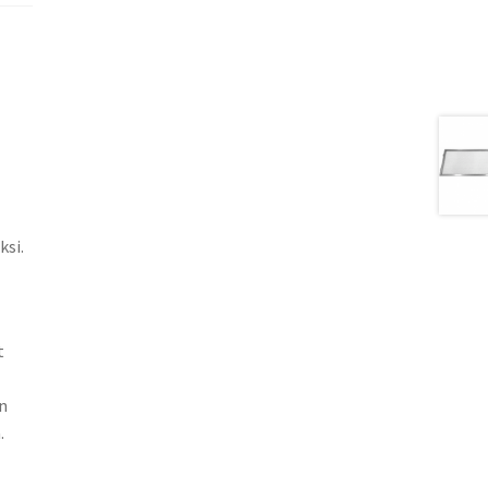
ksi.
t
n
.