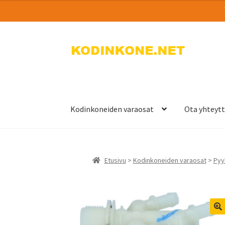
Siirry
Siirry
navigointiin
sisältöön
Kodinkoneiden varaosat
Ota yhteyt
Etusivu
>
Kodinkoneiden varaosat
>
Pyy