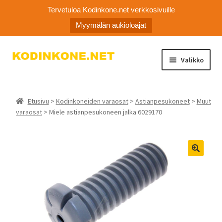
Tervetuloa Kodinkone.net verkkosivuille
Myymälän aukioloajat
Siirry
Siirry
Valikko
navigointiin
sisältöön
Laajen
Kodinkoneiden varaosat
alemm
Etusivu
>
Kodinkoneiden varaosat
>
Astianpesukoneet
>
Muut
tason
Ota yhteyttä
varaosat
> Miele astianpesukoneen jalka 6029170
valikko
Myymälä
Asiakaspalvelu