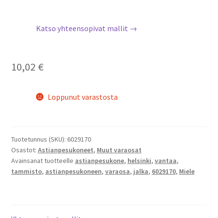
Katso yhteensopivat mallit →
10,02
€
Loppunut varastosta
Tuotetunnus (SKU):
6029170
Osastot:
Astianpesukoneet
,
Muut varaosat
Avainsanat tuotteelle
astianpesukone
,
helsinki
,
vantaa
,
tammisto
,
astianpesukoneen
,
varaosa
,
jalka
,
6029170
,
Miele