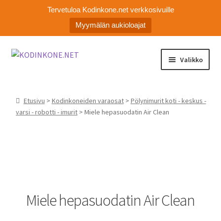
Tervetuloa Kodinkone.net verkkosivuille
Myymälän aukioloajat
Siirry
Siirry
Valikko
navigointiin
sisältöön
Laajen
Kodinkoneiden varaosat
alemm
Etusivu
>
Kodinkoneiden varaosat
>
Pölynimurit koti - keskus -
tason
Ota yhteyttä
varsi - robotti - imurit
> Miele hepasuodatin Air Clean
valikko
Myymälä
Asiakaspalvelu
Miele hepasuodatin Air Clean