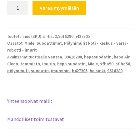
Miele
Varaa myymälään
hepasuodatin
Air
Clean
määrä
Tuotetunnus (SKU):
sf-ha50,9616280,h427305
Osastot:
Miele
,
Suodattimet
,
Pölynimurit koti - keskus - varsi -
robotti - imurit
Avainsanat tuotteelle
vantaa
,
09616280
,
hepasuodatin
,
hepa Air
Clean
,
tammisto
,
imurin
,
hepa suodatin
,
Miele
,
sfha50
,
sf ha50
,
pölynimuti
,
suodatin
,
imureihin
,
h427305
,
helsinki
,
9616280
Yhteensopivat mallit
Mahdolliset toimitustavat