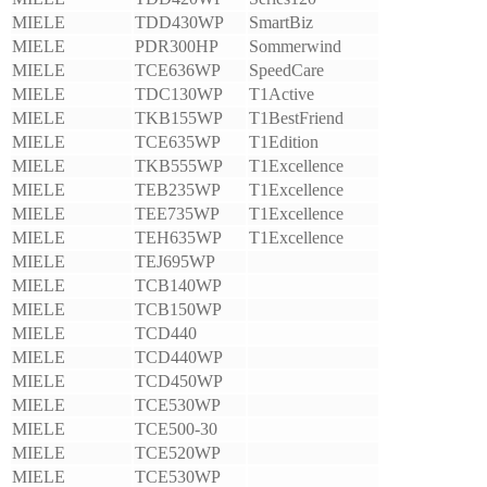
MIELE
TDD430WP
SmartBiz
MIELE
PDR300HP
Sommerwind
MIELE
TCE636WP
SpeedCare
MIELE
TDC130WP
T1Active
MIELE
TKB155WP
T1BestFriend
MIELE
TCE635WP
T1Edition
MIELE
TKB555WP
T1Excellence
MIELE
TEB235WP
T1Excellence
MIELE
TEE735WP
T1Excellence
MIELE
TEH635WP
T1Excellence
MIELE
TEJ695WP
MIELE
TCB140WP
MIELE
TCB150WP
MIELE
TCD440
MIELE
TCD440WP
MIELE
TCD450WP
MIELE
TCE530WP
MIELE
TCE500-30
MIELE
TCE520WP
MIELE
TCE530WP