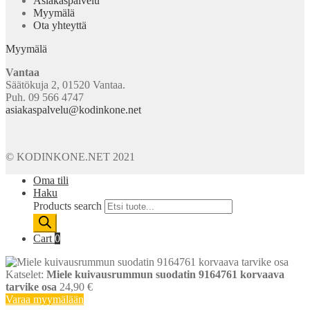
Asiakaspalvelu
Myymälä
Ota yhteyttä
Myymälä
Vantaa
Säätökuja 2, 01520 Vantaa.
Puh. 09 566 4747
asiakaspalvelu@kodinkone.net
© KODINKONE.NET 2021
Oma tili
Haku
Products search
Cart
0
Katselet:
Miele kuivausrummun suodatin 9164761 korvaava
tarvike osa
24,90
€
Varaa myymälään