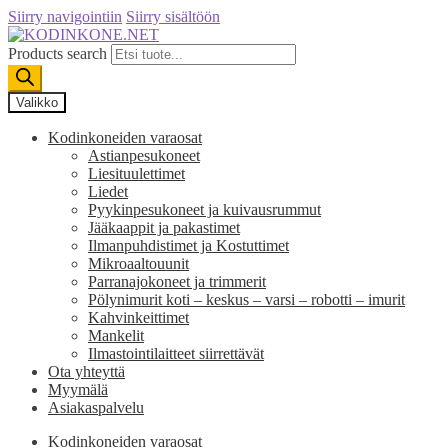
Siirry navigointiin
Siirry sisältöön
Products search
Valikko
Kodinkoneiden varaosat
Astianpesukoneet
Liesituulettimet
Liedet
Pyykinpesukoneet ja kuivausrummut
Jääkaappit ja pakastimet
Ilmanpuhdistimet ja Kostuttimet
Mikroaaltouunit
Parranajokoneet ja trimmerit
Pölynimurit koti – keskus – varsi – robotti – imurit
Kahvinkeittimet
Mankelit
Ilmastointilaitteet siirrettävät
Ota yhteyttä
Myymälä
Asiakaspalvelu
Kodinkoneiden varaosat