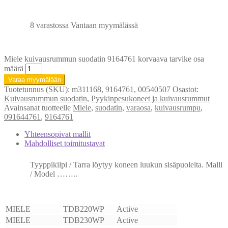
8 varastossa Vantaan myymälässä
Miele kuivausrummun suodatin 9164761 korvaava tarvike osa
määrä
Varaa myymälään
Tuotetunnus (SKU):
m311168, 9164761, 00540507
Osastot:
Kuivausrummun suodatin
,
Pyykinpesukoneet ja kuivausrummut
Avainsanat tuotteelle
Miele
,
suodatin
,
varaosa
,
kuivausrumpu
,
091644761
,
9164761
Yhteensopivat mallit
Mahdolliset toimitustavat
Tyyppikilpi / Tarra löytyy koneen luukun sisäpuolelta. Malli
/ Model ……..
MIELE
TDB220WP
Active
MIELE
TDB230WP
Active