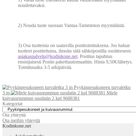
noudettavaksi.
2) Nouda tuote suoraan Vantaa-Tammiston myymälästä.
3) Osa tuotteista on saatavilla postitoimituksena. Jos haluat
tuotteet postitettuina, ilmoita siitä sähköpostilla osoitteeseen
asiakaspalvelu@kodinkone.net
. Postitus tapahtuu
ensisijaisesti Postin pakettiautomaattiin. Hinta 9,50€/lähetys.
Toimitusaika 3-5 arkipäivää.
Pyykinpesukoneen turvaletku
3 m
Miele
kuivausrummun suodatin 2 kpl 9688381
Kategoriat
Ota yhteyttä
Ota meihin yhteyttä
Kodinkone.net