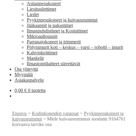
Astianpesukoneet
Liesituulettimet
Liedet
Pyykinpesukoneet ja kuivausrummut
Jääkaappit ja pakastimet
Ilmanpuhdistimet ja Kostuttimet
Mikroaaltouunit
Parranajokoneet ja trimmerit
Pölynimurit koti – keskus – varsi – robotti – imurit
Kahvinkeittimet
Mankelit
Ilmastointilaitteet siirrettävät
Ota yhteyttä
Myymälä
Asiakaspalvelu
0,00
€
0 tuotetta
Etusivu
>
Kodinkoneiden varaosat
>
Pyykinpesukoneet ja
kuivausrummut
> Miele kuivausrummun suodatin 9164761
korvaava tarvike osa