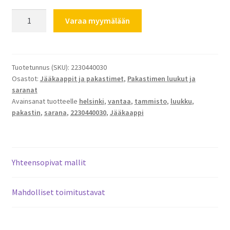
Pakastimen
Varaa myymälään
luukun
sarana
Electrolux
2230440030
Tuotetunnus (SKU):
2230440030
Osastot:
Jääkaappit ja pakastimet
,
Pakastimen luukut ja
oikea
saranat
määrä
Avainsanat tuotteelle
helsinki
,
vantaa
,
tammisto
,
luukku
,
pakastin
,
sarana
,
2230440030
,
Jääkaappi
Yhteensopivat mallit
Mahdolliset toimitustavat