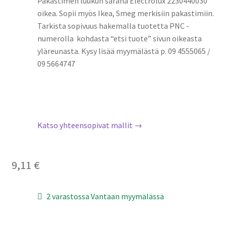
Pakastimen luukun sarana Electrolux 2230440030
oikea. Sopii myös Ikea, Smeg merkisiin pakastimiin.
Tarkista sopivuus hakemalla tuotetta PNC -
numerolla kohdasta “etsi tuote” sivun oikeasta
yläreunasta. Kysy lisää myymälästä p. 09 4555065 /
09 5664747
Katso yhteensopivat mallit →
9,11
€
2 varastossa Vantaan myymälässä