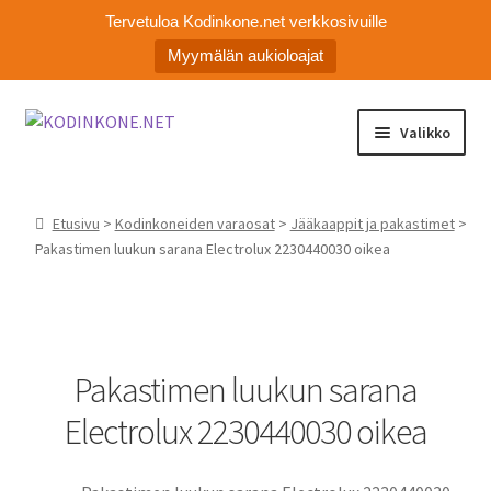
Tervetuloa Kodinkone.net verkkosivuille
Myymälän aukioloajat
Siirry
Siirry
Valikko
navigointiin
sisältöön
Laajen
Kodinkoneiden varaosat
alemm
Etusivu
>
Kodinkoneiden varaosat
>
Jääkaappit ja pakastimet
>
tason
Ota yhteyttä
Pakastimen luukun sarana Electrolux 2230440030 oikea
valikko
Myymälä
Asiakaspalvelu
Pakastimen luukun sarana
Electrolux 2230440030 oikea