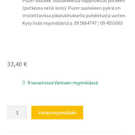
Puzer suulake. Suulakkeessa nappilukitus putkeen
(putkessa neliö kolo). Puzer suulakeen pyörä on
irrotettavissa pikalukituksella puhdistusta varten.
Kysy lisää myymälästä p. 09 5664747 / 09 4555065
33,40
€
9 varastossa Vantaan myymälässä
Puzer
Varaa myymälään
lattia
ja
mattosuulake