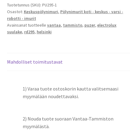
lukituksella
Tuotetunnus (SKU):
PU295-1
Osastot:
Keskuspölynimuri
,
Pölynimurit koti - keskus - varsi -
määrä
robotti - imurit
Avainsanat tuotteelle
vantaa
,
tammisto
,
puzer
,
electrolux
suulake
,
rd295
,
helsinki
Mahdolliset toimitustavat
1) Varaa tuote ostoskorin kautta valitsemaasi
myymälään noudettavaksi.
2) Nouda tuote suoraan Vantaa-Tammiston
myymälästä.