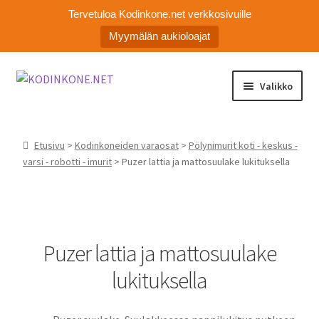
Tervetuloa Kodinkone.net verkkosivuille
Myymälän aukioloajat
Siirry
Siirry
Valikko
navigointiin
sisältöön
Laajen
Kodinkoneiden varaosat
alemm
Etusivu
>
Kodinkoneiden varaosat
>
Pölynimurit koti - keskus -
tason
Ota yhteyttä
varsi - robotti - imurit
> Puzer lattia ja mattosuulake lukituksella
valikko
Myymälä
Asiakaspalvelu
Puzer lattia ja mattosuulake
lukituksella