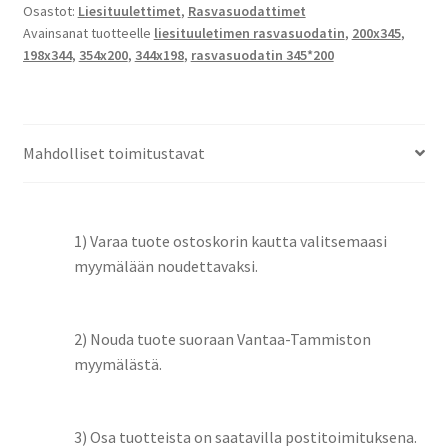
Osastot:
Liesituulettimet
,
Rasvasuodattimet
Avainsanat tuotteelle
liesituuletimen rasvasuodatin
,
200x345
,
198x344
,
354x200
,
344x198
,
rasvasuodatin 345*200
Mahdolliset toimitustavat
1) Varaa tuote ostoskorin kautta valitsemaasi
myymälään noudettavaksi.
2) Nouda tuote suoraan Vantaa-Tammiston
myymälästä.
3) Osa tuotteista on saatavilla postitoimituksena.