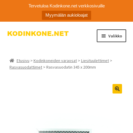
Tervetuloa Kodinkone.net verkkosivuille
Myymälän aukioloajat
Siirry
Siirry
Valikko
navigointiin
sisältöön
Laajen
Kodinkoneiden varaosat
alemm
Etusivu
>
Kodinkoneiden varaosat
>
Liesituulettimet
>
tason
Ota yhteyttä
Rasvasuodattimet
> Rasvasuodatin 345 x 200mm
valikko
Myymälä
Asiakaspalvelu