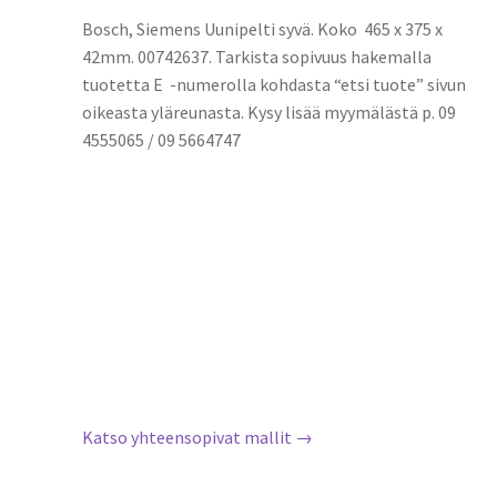
Bosch, Siemens Uunipelti syvä. Koko 465 x 375 x
42mm. 00742637. Tarkista sopivuus hakemalla
tuotetta E -numerolla kohdasta “etsi tuote” sivun
oikeasta yläreunasta. Kysy lisää myymälästä p. 09
4555065 / 09 5664747
Katso yhteensopivat mallit →