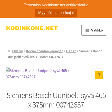
Tervetuloa Kodinkone.net verkkosivuille
Myymälän aukioloajat
Siirry
Siirry
Valikko
navigointiin
sisältöön
Kodinkoneiden varaosat
Etusivu
>
Kodinkoneiden varaosat
>
Liedet
> Siemens Bosch
Ota yhteyttä
Uunipelti syvä 465 x 375mm 00742637
Myymälä
Asiakaspalvelu
🔍
Siemens Bosch Uunipelti syvä 465
x 375mm 00742637