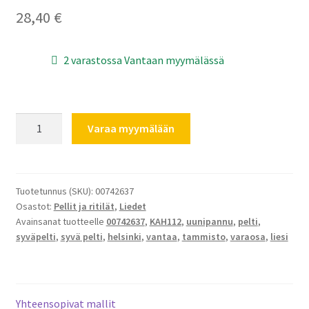
28,40
€
2 varastossa Vantaan myymälässä
Siemens
Varaa myymälään
Bosch
Uunipelti
syvä
465
Tuotetunnus (SKU):
00742637
Osastot:
Pellit ja ritilät
,
Liedet
x
Avainsanat tuotteelle
00742637
,
KAH112
,
uunipannu
,
pelti
,
375mm
syväpelti
,
syvä pelti
,
helsinki
,
vantaa
,
tammisto
,
varaosa
,
liesi
00742637
määrä
Yhteensopivat mallit