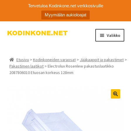
Tervetuloa Kodinkone.net verkkosivuille
Myymälän aukioloajat
Siirry
Siirry
Valikko
navigointiin
sisältöön
Kodinkoneiden varaosat
Etusivu
>
Kodinkoneiden varaosat
>
Jääkaappit ja pakastimet
>
Ota yhteyttä
Pakastimen laatikot
> Electrolux Rosenlew pakastuslaatikko
2087806010 Etuosan korkeus 128mm
Myymälä
Asiakaspalvelu
🔍