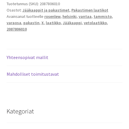
Tuotetunnus (SKU):
2087806010
Osastot:
Jääkaappit ja pakastimet
,
Pakastimen laatikot
Avainsanat tuotteelle
rosenlew
,
helsinki
,
vantaa
,
tammisto
,
varaosa
,
pakastin
,
X
,
laatikko
,
Jääkaappi
,
vetolaatikko
,
2087806010
Yhteensopivat mallit
Mahdolliset toimitustavat
Kategoriat