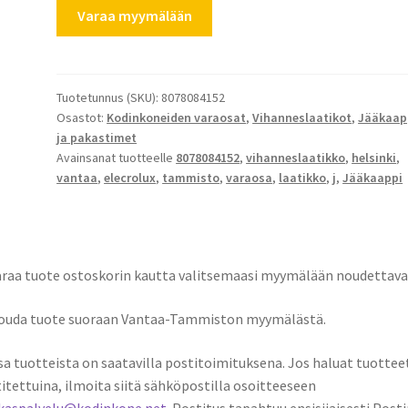
Electrolux
Varaa myymälään
vihanneslaatikko
8078084152
määrä
Tuotetunnus (SKU):
8078084152
Osastot:
Kodinkoneiden varaosat
,
Vihanneslaatikot
,
Jääkaap
ja pakastimet
Avainsanat tuotteelle
8078084152
,
vihanneslaatikko
,
helsinki
,
vantaa
,
elecrolux
,
tammisto
,
varaosa
,
laatikko
,
j
,
Jääkaappi
araa tuote ostoskorin kautta valitsemaasi myymälään noudettava
Nouda tuote suoraan Vantaa-Tammiston myymälästä.
sa tuotteista on saatavilla postitoimituksena. Jos haluat tuottee
itettuina, ilmoita siitä sähköpostilla osoitteeseen
akaspalvelu@kodinkone.net
. Postitus tapahtuu ensisijaisesti Posti