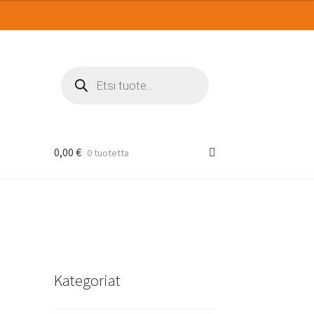
Products
search
0,00
€
0 tuotetta
Kategoriat