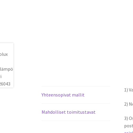
1) V
Yhteensopivat mallit
2) 
Mahdolliset toimitustavat
3) O
post
asi