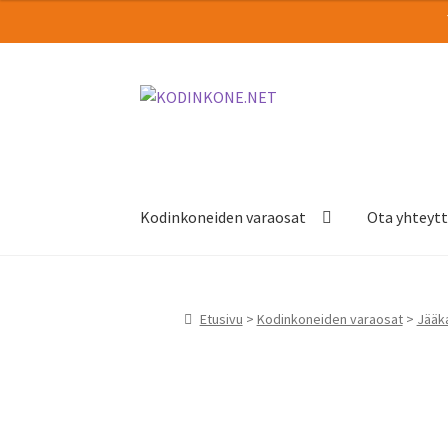
Siirry
Siirry
navigointiin
sisältöön
Kodinkoneiden varaosat
Ota yhteyt
Etusivu
>
Kodinkoneiden varaosat
>
Jääka