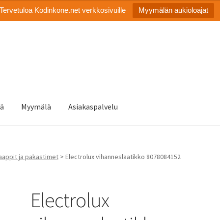
Tervetuloa Kodinkone.net verkkosivuille
Myymälän aukioloajat
tä
Myymälä
Asiakaspalvelu
appit ja pakastimet
> Electrolux vihanneslaatikko 8078084152
Electrolux