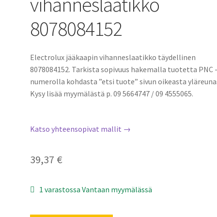
vihanneslaatikko
8078084152
Electrolux jääkaapin vihanneslaatikko täydellinen
8078084152. Tarkista sopivuus hakemalla tuotetta PNC 
numerolla kohdasta ”etsi tuote” sivun oikeasta yläreuna
Kysy lisää myymälästä p. 09 5664747 / 09 4555065.
Katso yhteensopivat mallit →
39,37
€
1 varastossa Vantaan myymälässä