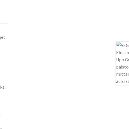
pit
ksi.
t
n