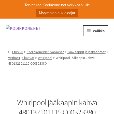
Tervetuloa Kodinkone.net verkkosivuille
Myymälän aukioloajat
Siirry
Siirry
Valikko
navigointiin
sisältöön
Laajen
Kodinkoneiden varaosat
alemm
Etusivu
>
Kodinkoneiden varaosat
>
Jääkaappit ja pakastimet
>
tason
Ota yhteyttä
Vetimet ja kahvat
>
Whirlpool
> Whirlpool jääkaapin kahva
valikko
480132101115 C00323380
Myymälä
Asiakaspalvelu
Whirlpool jääkaapin kahva
480132101115 C00323380