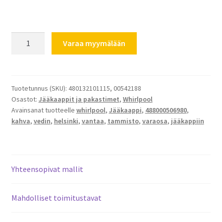
Whirlpool
Varaa myymälään
jääkaapin
kahva
480132101115
C00323380
Tuotetunnus (SKU):
480132101115, 00542188
Osastot:
Jääkaappit ja pakastimet
,
Whirlpool
määrä
Avainsanat tuotteelle
whirlpool
,
Jääkaappi
,
488000506980
,
kahva
,
vedin
,
helsinki
,
vantaa
,
tammisto
,
varaosa
,
jääkappiin
Yhteensopivat mallit
Mahdolliset toimitustavat