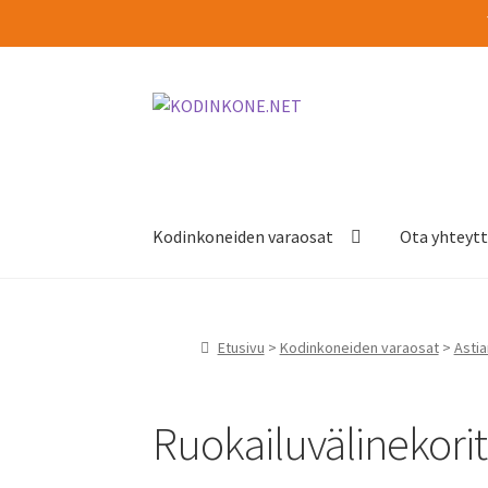
Siirry
Siirry
navigointiin
sisältöön
Kodinkoneiden varaosat
Ota yhteyt
Etusivu
>
Kodinkoneiden varaosat
>
Asti
Ruokailuvälinekorit