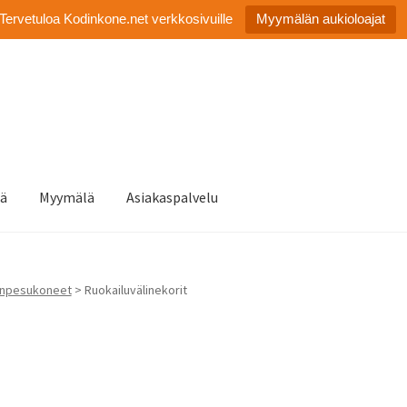
Tervetuloa Kodinkone.net verkkosivuille
Myymälän aukioloajat
tä
Myymälä
Asiakaspalvelu
anpesukoneet
> Ruokailuvälinekorit