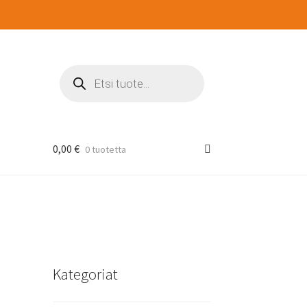
Products
search
0,00
€
0 tuotetta
Kategoriat