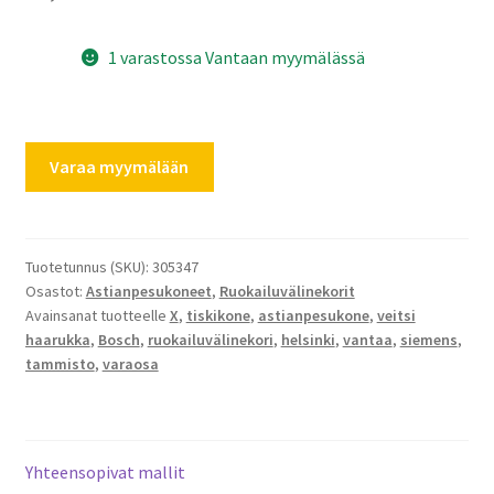
1 varastossa Vantaan myymälässä
Astianpesukoneen
Varaa myymälään
ruokailuvälinekori
141
x
210
Tuotetunnus (SKU):
305347
Osastot:
Astianpesukoneet
,
Ruokailuvälinekorit
x
Avainsanat tuotteelle
X
,
tiskikone
,
astianpesukone
,
veitsi
220mm
haarukka
,
Bosch
,
ruokailuvälinekori
,
helsinki
,
vantaa
,
siemens
,
määrä
tammisto
,
varaosa
Yhteensopivat mallit