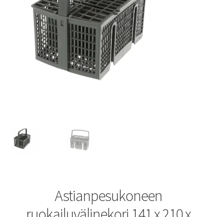
Astianpesukoneen
ruokailuvälinekori 141 x 210 x