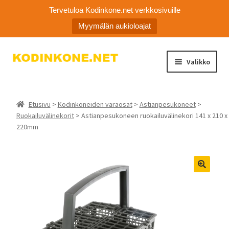
Tervetuloa Kodinkone.net verkkosivuille
Myymälän aukioloajat
Siirry
Siirry
Valikko
navigointiin
sisältöön
Laajen
Kodinkoneiden varaosat
alemm
Etusivu
>
Kodinkoneiden varaosat
>
Astianpesukoneet
>
tason
Ota yhteyttä
Ruokailuvälinekorit
> Astianpesukoneen ruokailuvälinekori 141 x 210 x
valikko
220mm
Myymälä
Asiakaspalvelu