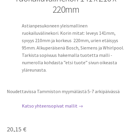
220mm
Astianpesukoneen yleismallinen
ruokailuvälinekori. Korin mitat: leveys 141mm,
syvyys 210mm ja korkeus 220mm, urien etäisyys
95mm. Alkuperäisenä Bosch, Siemens ja Whirlpool.
Tarkista sopivuus hakemalla tuotetta malli -
numerolla kohdasta ”etsi tuote” sivun oikeasta
yläreunasta.
Noudettavissa Tammiston myymälästä 5-7 arkipäivässä
Katso yhteensopivat mallit →
20,15
€