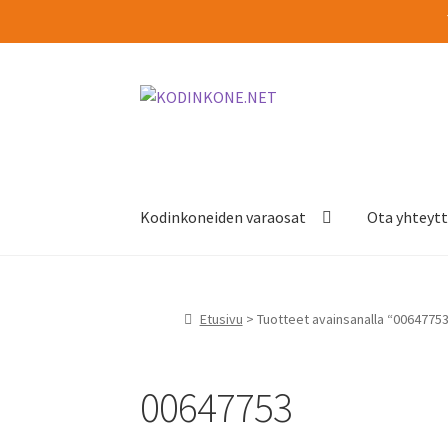
Siirry
Siirry
navigointiin
sisältöön
Kodinkoneiden varaosat
Ota yhteyt
Etusivu
> Tuotteet avainsanalla “0064775
00647753