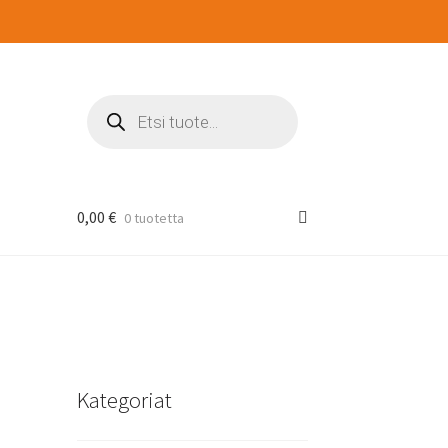
Products
search
0,00
€
0 tuotetta
Kategoriat