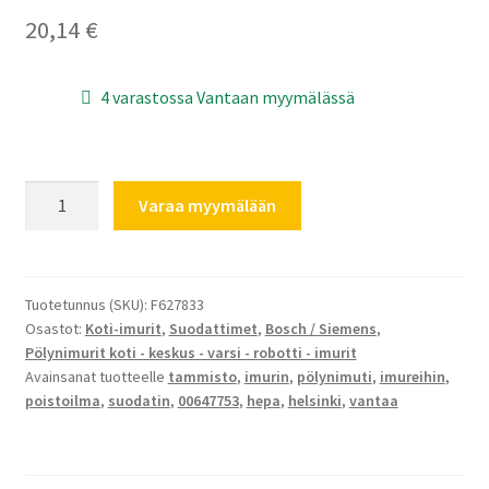
20,14
€
4 varastossa Vantaan myymälässä
Bosch
Varaa myymälään
Siemens
hepasuodatin
00647753
määrä
Tuotetunnus (SKU):
F627833
Osastot:
Koti-imurit
,
Suodattimet
,
Bosch / Siemens
,
Pölynimurit koti - keskus - varsi - robotti - imurit
Avainsanat tuotteelle
tammisto
,
imurin
,
pölynimuti
,
imureihin
,
poistoilma
,
suodatin
,
00647753
,
hepa
,
helsinki
,
vantaa