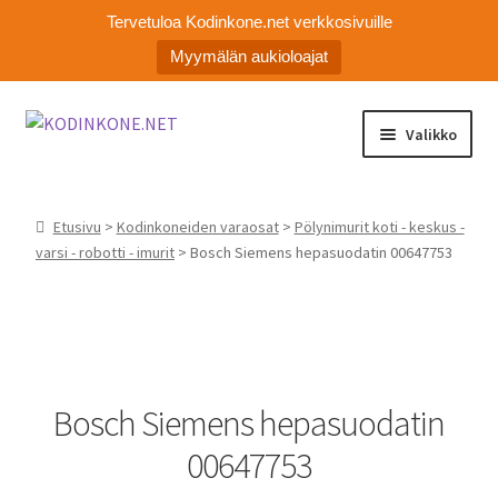
Tervetuloa Kodinkone.net verkkosivuille
Myymälän aukioloajat
Siirry
Siirry
Valikko
navigointiin
sisältöön
Laajen
Kodinkoneiden varaosat
alemm
Etusivu
>
Kodinkoneiden varaosat
>
Pölynimurit koti - keskus -
tason
Ota yhteyttä
varsi - robotti - imurit
> Bosch Siemens hepasuodatin 00647753
valikko
Myymälä
Asiakaspalvelu
Bosch Siemens hepasuodatin
00647753