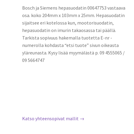
Bosch ja Siemens hepasuodatin 00647753 vastaava
osa. koko 204mm x 103mm x 25mm. Hepasuodatin
sijaitsee eri kotelossa kun, mootorisuodatin,
hepasuodatin on imurin takaosassa tai päällä.
Tarkista sopivuus hakemalla tuotetta E-nr -
numerolla kohdasta “etsi tuote” sivun oikeasta
yläreunasta. Kysy lisää myymälästä p. 09 4555065 /
09 5664747
Katso yhteensopivat mallit →