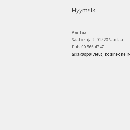
Myymälä
Vantaa
Säätökuja 2, 01520 Vantaa.
Puh. 09 566 4747
asiakaspalvelu@kodinkone.n