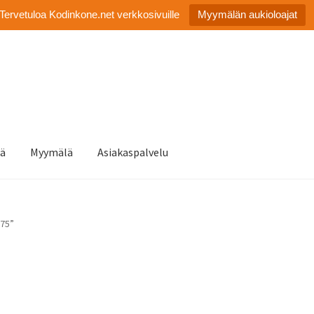
Tervetuloa Kodinkone.net verkkosivuille
Myymälän aukioloajat
tä
Myymälä
Asiakaspalvelu
875”