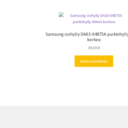
Samsung ovihylly DA63-04875A purkkihyl
korkea
39,50
€
Katso tuotetta