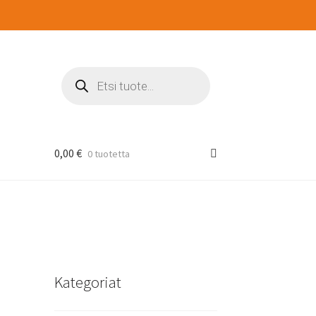
Products
search
0,00
€
0 tuotetta
Kategoriat