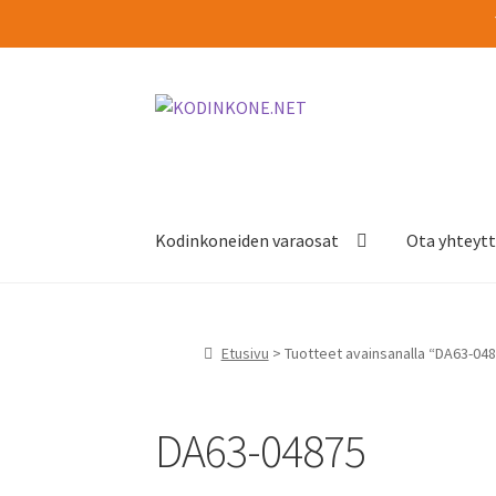
Siirry
Siirry
navigointiin
sisältöön
Kodinkoneiden varaosat
Ota yhteyt
Etusivu
> Tuotteet avainsanalla “DA63-04
DA63-04875