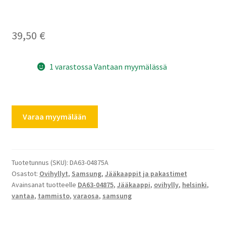
39,50
€
1 varastossa Vantaan myymälässä
Samsung
Varaa myymälään
ovihylly
DA63-
04875A
purkkihylly
Tuotetunnus (SKU):
DA63-04875A
Osastot:
Ovihyllyt
,
Samsung
,
Jääkaappit ja pakastimet
80mm
Avainsanat tuotteelle
DA63-04875
,
Jääkaappi
,
ovihylly
,
helsinki
,
korkea
vantaa
,
tammisto
,
varaosa
,
samsung
määrä