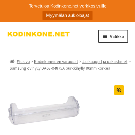
Tervetuloa Kodinkone.net verkkosivuille
Myymälän aukioloajat
Siirry
Siirry
Valikko
navigointiin
sisältöön
Laajen
Kodinkoneiden varaosat
alemm
Etusivu
>
Kodinkoneiden varaosat
>
Jääkaappit ja pakastimet
>
tason
Ota yhteyttä
Samsung ovihylly DA63-04875A purkkihylly 80mm korkea
valikko
Myymälä
Asiakaspalvelu