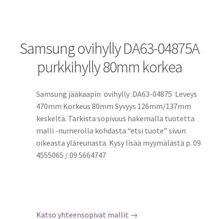
Samsung ovihylly DA63-04875A
purkkihylly 80mm korkea
Samsung jääkaapin ovihylly .DA63-04875 Leveys
470mm Korkeus 80mm Syvyys 126mm/137mm
keskeltä. Tarkista sopivuus hakemalla tuotetta
malli -numerolla kohdasta “etsi tuote” sivun
oikeasta yläreunasta. Kysy lisää myymälästä p. 09
4555065 / 09 5664747
Katso yhteensopivat mallit →