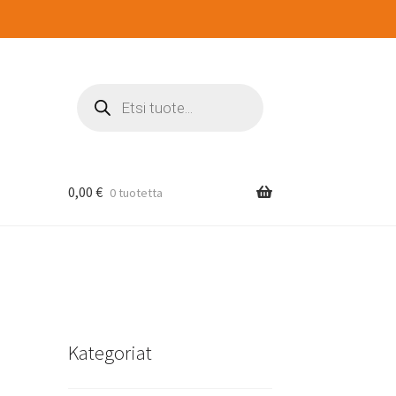
Products
search
0,00
€
0 tuotetta
Kategoriat