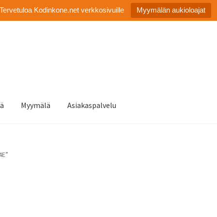
Tervetuloa Kodinkone.net verkkosivuille
Myymälän aukioloajat
tä
Myymälä
Asiakaspalvelu
4E”