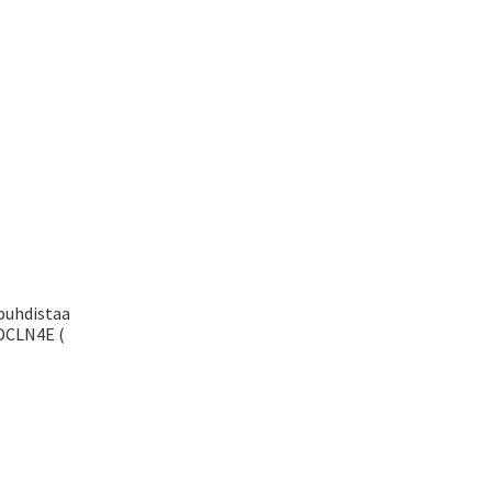
puhdistaa
FDCLN4E (