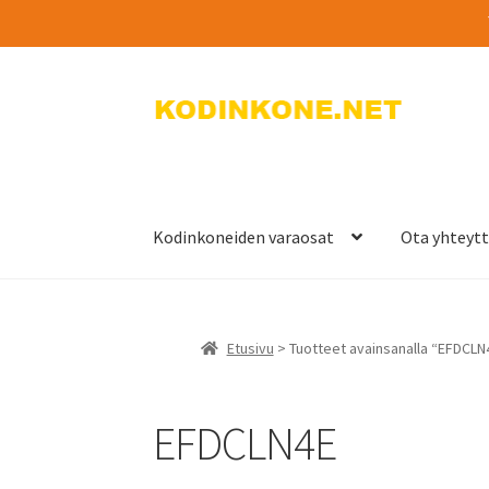
Siirry
Siirry
navigointiin
sisältöön
Kodinkoneiden varaosat
Ota yhteyt
Etusivu
> Tuotteet avainsanalla “EFDCLN
EFDCLN4E