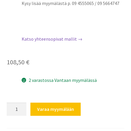
Kysy lisää myymälästä p. 09 4555065 / 09 5664747
Katso yhteensopivat mallit →
108,50
€
2 varastossa Vantaan myymälässä
Electrolux
Varaa myymälään
AEG
ilmanpuhdistimen
suodatin