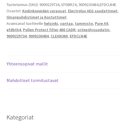
puhdistaa
Tuotetunnus (SKU):
9009229734, EFDBRZ4, 9009230484,EFDCLN4E
Osastot:
Kodinkoneiden varaosat
,
Electrolux AEG suodattimet
,
ilman
Ilmanpuhdistimet ja Kostuttimet
tehokaasti
Avainsanat tuotteelle
helsinki
,
vantaa
,
tammisto
,
Pure A9
,
ja
efdbth4
,
Pollen Protect filter 400 CADR
,
siitepölysuodatin
,
poistaa
9009229734
,
9009230484
,
CLEAN360
,
EFDCLN4E
myös
hajuja
EFDCLN4E
(
Yhteensopivat mallit
EFDBRZ4)
määrä
Mahdolliset toimitustavat
Kategoriat