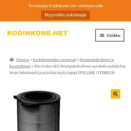
Tervetuloa Kodinkone.net verkkosivuille
Myymälän aukioloajat
Siirry
Siirry
Valikko
navigointiin
sisältöön
Laajen
Kodinkoneiden varaosat
alemm
Etusivu
>
Kodinkoneiden varaosat
>
Ilmanpuhdistimet ja
tason
Ota yhteyttä
Kostuttimet
> Electrolux AEG ilmanpuhdistimen suodatin puhdistaa
valikko
ilman tehokaasti ja poistaa myös hajuja EFDCLN4E ( EFDBRZ4)
Myymälä
Asiakaspalvelu