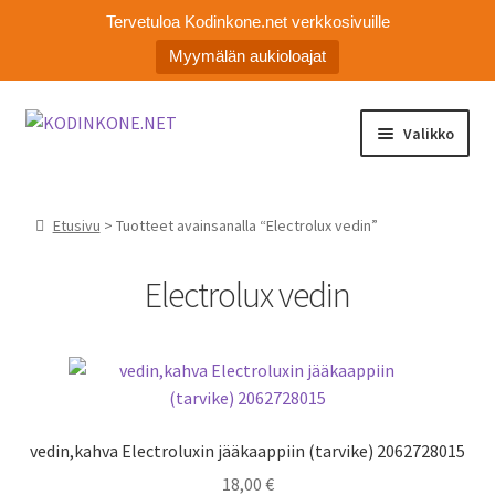
Tervetuloa Kodinkone.net verkkosivuille
Myymälän aukioloajat
Siirry
Siirry
Valikko
navigointiin
sisältöön
Laajen
Kodinkoneiden varaosat
alemm
Etusivu
> Tuotteet avainsanalla “Electrolux vedin”
tason
Ota yhteyttä
valikko
Electrolux vedin
Myymälä
Asiakaspalvelu
vedin,kahva Electroluxin jääkaappiin (tarvike) 2062728015
18,00
€