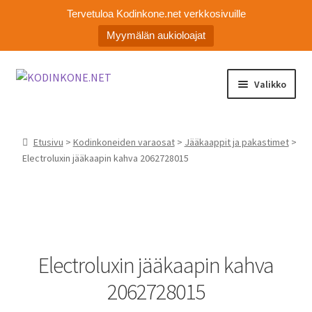
Tervetuloa Kodinkone.net verkkosivuille
Myymälän aukioloajat
Siirry
Siirry
Valikko
navigointiin
sisältöön
Laajen
Kodinkoneiden varaosat
alemm
Etusivu
>
Kodinkoneiden varaosat
>
Jääkaappit ja pakastimet
>
tason
Ota yhteyttä
Electroluxin jääkaapin kahva 2062728015
valikko
Myymälä
Asiakaspalvelu
Electroluxin jääkaapin kahva
2062728015