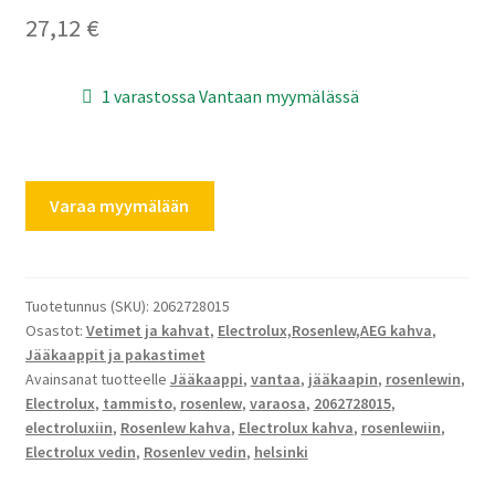
27,12
€
1 varastossa Vantaan myymälässä
Electroluxin
Varaa myymälään
jääkaapin
kahva
2062728015
määrä
Tuotetunnus (SKU):
2062728015
Osastot:
Vetimet ja kahvat
,
Electrolux,Rosenlew,AEG kahva
,
Jääkaappit ja pakastimet
Avainsanat tuotteelle
Jääkaappi
,
vantaa
,
jääkaapin
,
rosenlewin
,
Electrolux
,
tammisto
,
rosenlew
,
varaosa
,
2062728015
,
electroluxiin
,
Rosenlew kahva
,
Electrolux kahva
,
rosenlewiin
,
Electrolux vedin
,
Rosenlev vedin
,
helsinki