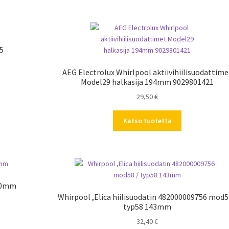
15
AEG Electrolux Whirlpool aktiivihiilisuodattime
Model29 halkasija 194mm 9029801421
29,50
€
Katso tuotetta
200mm
Whirpool ,Elica hiilisuodatin 482000009756 mod5
typ58 143mm
32,40
€