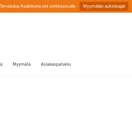
Tervetuloa Kodinkone.net verkkosivuille
Myymälän aukioloajat
tä
Myymälä
Asiakaspalvelu