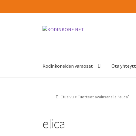
Siirry
Siirry
navigointiin
sisältöön
Kodinkoneiden varaosat
Ota yhteyt
Etusivu
> Tuotteet avainsanalla “elica”
elica