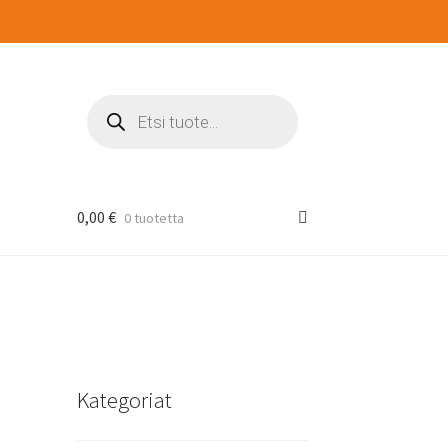
Products
search
0,00
€
0 tuotetta
Kategoriat