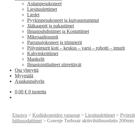
Astianpesukoneet
Liesituulettimet
Liedet
Pyykinpesukoneet ja kuivausrummut
Jääkaappit ja pakastimet
Ilmanpuhdistimet ja Kostuttimet
Mikroaaltouunit
Parranajokoneet ja trimmerit
Pölynimurit koti – keskus – varsi – robotti – imurit
Kahvinkeittimet
Mankelit
Ilmastointilaitteet siirrettävät
Ota yhteyttä
Myymälä
Asiakaspalvelu
0,00
€
0 tuotetta
Etusivu
>
Kodinkoneiden varaosat
>
Liesituulettimet
>
Pyöreät
hiilisuodattimet
> Gorenje Turboair aktiivihiilisuodatin 200mm