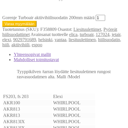
Gorenje Turboair aktiivihiilisuodatin 200mm määrä
Varaa myymälään
Tuotetunnus (SKU):
F358809
Osastot:
Liesituulettimet
,
Pyöreät
hiilisuodattimet
Avainsanat tuotteelle
elica
,
turboair
,
127024
,
jetair
,
elexi
,
9029791689
,
helsinki
,
vantaa
,
liesituulettimen
,
hiilisuodatin
,
hiili
,
aktiivihiili
,
espoo
Yhteensopivat mallit
Mahdolliset toimitustavat
Tyyppikilven /tarran löydätte liesituuletimen rungost
rasvasuodatimen alta. Malli /Model
FS203, fs 203
Elexi
AKR100
WHIRLPOOL
AKR813
WHIRLPOOL
AKR813
WHIRLPOOL
AKR813IX
WHIRLPOOL
AKR813IX
WHIRLPOOL