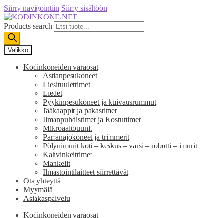
Siirry navigointiin
Siirry sisältöön
Products search
Valikko
Kodinkoneiden varaosat
Astianpesukoneet
Liesituulettimet
Liedet
Pyykinpesukoneet ja kuivausrummut
Jääkaappit ja pakastimet
Ilmanpuhdistimet ja Kostuttimet
Mikroaaltouunit
Parranajokoneet ja trimmerit
Pölynimurit koti – keskus – varsi – robotti – imurit
Kahvinkeittimet
Mankelit
Ilmastointilaitteet siirrettävät
Ota yhteyttä
Myymälä
Asiakaspalvelu
Kodinkoneiden varaosat