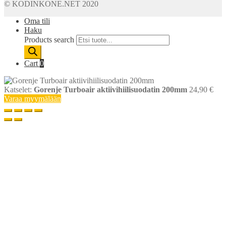
© KODINKONE.NET 2020
Oma tili
Haku
Products search
Cart
0
Katselet:
Gorenje Turboair aktiivihiilisuodatin 200mm
24,90
€
Varaa myymälään