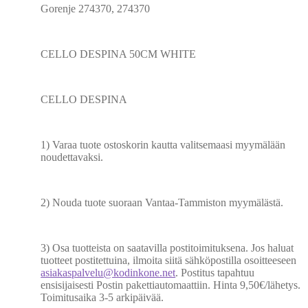
Gorenje 274370, 274370
CELLO DESPINA 50CM WHITE
CELLO DESPINA
1) Varaa tuote ostoskorin kautta valitsemaasi myymälään
noudettavaksi.
2) Nouda tuote suoraan Vantaa-Tammiston myymälästä.
3) Osa tuotteista on saatavilla postitoimituksena. Jos haluat
tuotteet postitettuina, ilmoita siitä sähköpostilla osoitteeseen
asiakaspalvelu@kodinkone.net
. Postitus tapahtuu
ensisijaisesti Postin pakettiautomaattiin. Hinta 9,50€/lähetys.
Toimitusaika 3-5 arkipäivää.