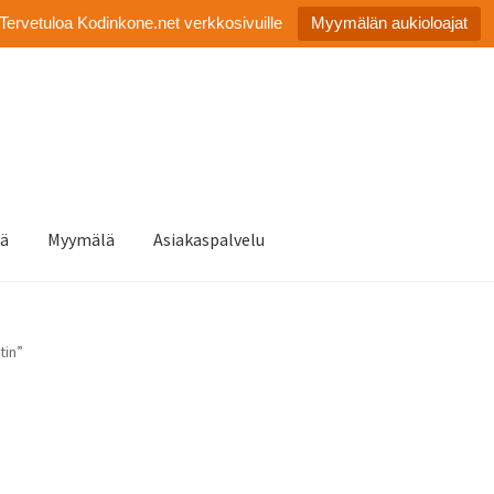
Tervetuloa Kodinkone.net verkkosivuille
Myymälän aukioloajat
tä
Myymälä
Asiakaspalvelu
tin”