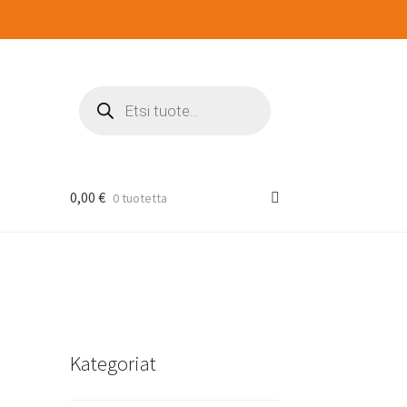
Products
search
0,00
€
0 tuotetta
Kategoriat