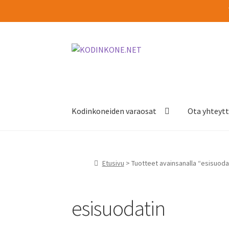
Siirry
Siirry
navigointiin
sisältöön
Kodinkoneiden varaosat
Ota yhteyt
Etusivu
> Tuotteet avainsanalla “esisuoda
esisuodatin