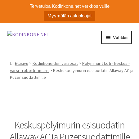
Tervetuloa Kodinkone.net verkkosivuille
Myymälän aukioloajat
Siirry
Siirry
Valikko
navigointiin
sisältöön
Laajen
Kodinkoneiden varaosat
alemm
Etusivu
>
Kodinkoneiden varaosat
>
Pölynimurit koti - keskus -
tason
Ota yhteyttä
varsi - robotti - imurit
> Keskuspölyimurin esisuodatin Allaway AC ja
valikko
Puzer suodattimille
Myymälä
Asiakaspalvelu
Keskuspölyimurin esisuodatin
Allaway AC ja Puzer suodattimille