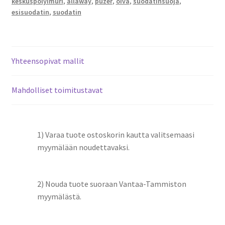
keskuspölyimuri
,
allaway
,
puzer
,
oiva
,
suodatinsuoja
,
määrä
esisuodatin
,
suodatin
Yhteensopivat mallit
Mahdolliset toimitustavat
1) Varaa tuote ostoskorin kautta valitsemaasi
myymälään noudettavaksi.
2) Nouda tuote suoraan Vantaa-Tammiston
myymälästä.