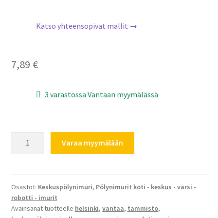
Katso yhteensopivat mallit →
7,89
€
3 varastossa Vantaan myymälässä
Keskuspölyimurin
Varaa myymälään
esisuodatin
Allaway
AC
ja
Osastot:
Keskuspölynimuri
,
Pölynimurit koti - keskus - varsi -
robotti - imurit
Puzer
Avainsanat tuotteelle
helsinki
,
vantaa
,
tammisto
,
suodattimille