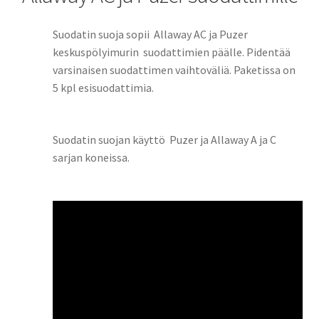
Suodatin suoja sopii Allaway AC ja Puzer
keskuspölyimurin suodattimien päälle. Pidentää
varsinaisen suodattimen vaihtoväliä. Paketissa on
5 kpl esisuodattimia.
Suodatin suojan käyttö Puzer ja Allaway A ja C
sarjan koneissa.