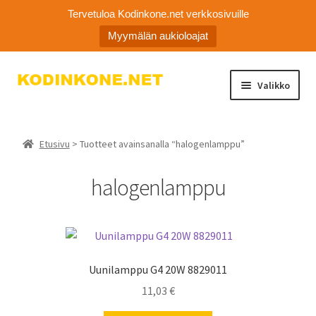
Tervetuloa Kodinkone.net verkkosivuille
Myymälän aukioloajat
Siirry
Siirry
Valikko
navigointiin
sisältöön
Laajen
Kodinkoneiden varaosat
alemm
Etusivu
> Tuotteet avainsanalla “halogenlamppu”
tason
Ota yhteyttä
valikko
halogenlamppu
Myymälä
Asiakaspalvelu
Uunilamppu G4 20W 8829011
11,03
€