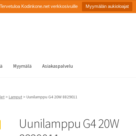
Tervetuloa Kodinkone.net verkkosivuille
Myymälän aukioloajat
tä
Myymälä
Asiakaspalvelu
det
>
Lamput
> Uunilamppu G4 20W 8829011
Uunilamppu G4 20W