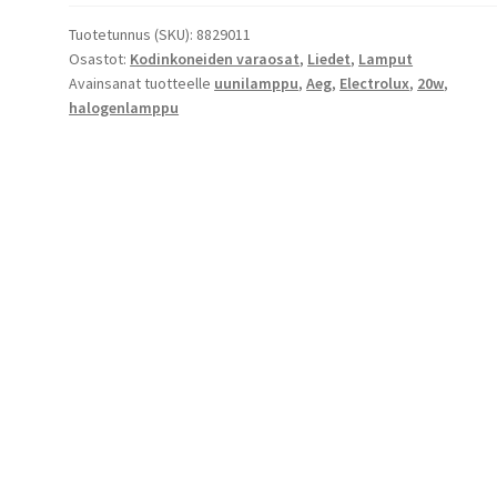
8829011
määrä
Tuotetunnus (SKU):
8829011
Osastot:
Kodinkoneiden varaosat
,
Liedet
,
Lamput
Avainsanat tuotteelle
uunilamppu
,
Aeg
,
Electrolux
,
20w
,
halogenlamppu