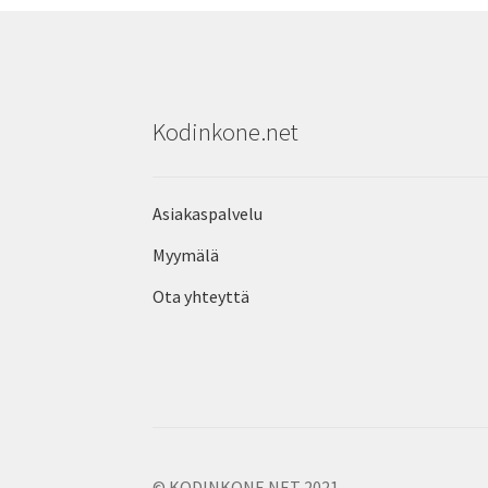
Kodinkone.net
Asiakaspalvelu
Myymälä
Ota yhteyttä
© KODINKONE.NET 2021