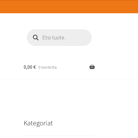
Products
search
0,00
€
0 tuotetta
Kategoriat