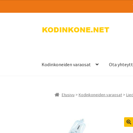
Siirry
Siirry
navigointiin
sisältöön
Kodinkoneiden varaosat
Ota yhteyt
Etusivu
>
Kodinkoneiden varaosat
>
Lie
🔍