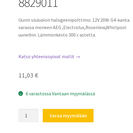
8829011
Uunin sisävalon halogeenipolttimo. 12V 20W. G4-kanta.
varaosa moneen AEG ,Electrolux,Rosenlew,Whirlpool
uuneihin. Lämmönkesto 300 c astetta.
Katso yhteensopivat mallit →
11,03
€
6 varastossa Vantaan myymälässä
Uunilamppu
Varaa myymälään
G4
20W