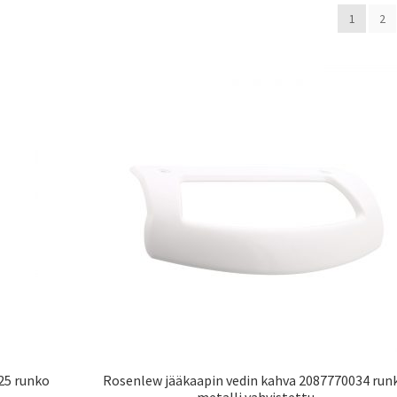
1
2
25 runko
Rosenlew jääkaapin vedin kahva 2087770034 run