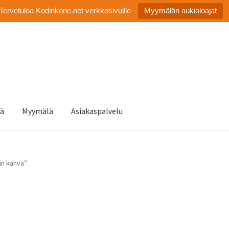
Tervetuloa Kodinkone.net verkkosivuille
Myymälän aukioloajat
tä
Myymälä
Asiakaspalvelu
in kahva”