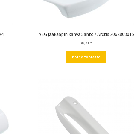
24
AEG jääkaapin kahva Santo / Arctis 2062808015
30,31
€
Katso tuotetta