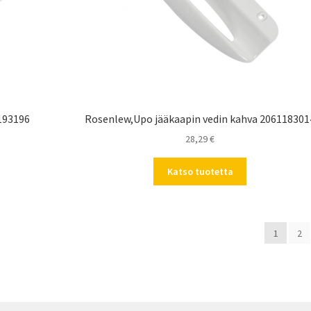
193196
Rosenlew,Upo jääkaapin vedin kahva 206118301
28,29
€
Katso tuotetta
1
2