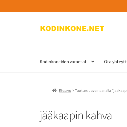
Siirry
Siirry
navigointiin
sisältöön
Kodinkoneiden varaosat
Ota yhteyt
Etusivu
> Tuotteet avainsanalla “jääkaap
jääkaapin kahva