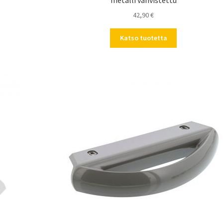
metalli vahvistettu
42,90
€
Katso tuotetta