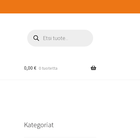
Products
search
0,00
€
0 tuotetta
Kategoriat