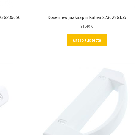
2236286056
Rosenlew jääkaapin kahva 2236286155
31,40
€
Katso tuotetta