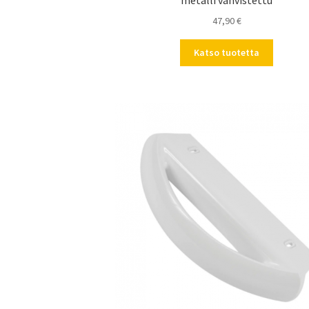
metalli vahvistettu
47,90
€
Katso tuotetta