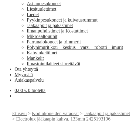
Astianpesukoneet
Liesituulettimet
Liedet
Pyykinpesukoneet ja kuivausrummut
Jääkaappit ja pakastimet
Ilmanpuhdistimet ja Kostuttimet
Mikroaaltouunit
Parranajokoneet ja trimmerit
Pölynimurit koti – keskus – varsi – robotti – imurit
Kahvinkeittimet
Mankelit
Ilmastointilaitteet siirrettävät
Ota yhteyttä
Myymälä
Asiakaspalvelu
0,00
€
0 tuotetta
Etusivu
>
Kodinkoneiden varaosat
>
Jääkaappit ja pakastimet
> Electrolux jääkaapin kahva, 133mm 2425193196