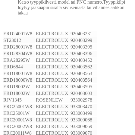
Katso tyyppikilvestä model tai PNC numero.Tyyppikilpi
löytyy jääkaapin sisältä sivuseinästä tai vihanneslaatikon
takaa
ERD24001W8
ELECTROLUX
920403231
ST23012
ELECTROLUX
920403299
ERD28001W8
ELECTROLUX
920403395
ERD28304W8
ELECTROLUX
920403396
ERA28295W
ELECTROLUX
920403452
ERD6844
ELECTROLUX
920403562
ERD18001W8
ELECTROLUX
920403563
ERD18000W8
ELECTROLUX
920403564
ERD18002W
ELECTROLUX
920403595
ERD18002W
ELECTROLUX
920403603
RJV1345
ROSENLEW
933002978
ERC25001W8
ELECTROLUX
933003470
ERC25001W
ELECTROLUX
933003499
ERC20001W8
ELECTROLUX
933009068
ERC20002W8
ELECTROLUX
933009069
ERC20011W8
ELECTROLUX
933009070