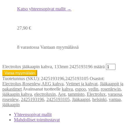
Katso yhteensopivat mallit →
27,90
€
8 varastossa Vantaan myymälässä
Electrolux jääkaapin kahva, 133mm 2425193196 määrä
Varaa myymälään
Tuotetunnus (SKU):
2425193196,2425193105
Osastot:
Electrolux,Rosenlew,AEG kahva
,
Vetimet ja kahvat
,
Jääkaappit ja
pakastimet
Avainsanat tuotteelle
kahva
,
espoo
,
vedin
,
rosenlewin
,
jääkaapin kahva
,
electroluxin
,
Aeg
,
tammisto
,
Electrolux
,
varaosa
,
rosenlew
,
2425193196
,
2425193105
,
Jääkaappi
,
helsinki
,
vantaa
,
jääkaapin
Yhteensopivat mallit
Mahdolliset toimitustavat