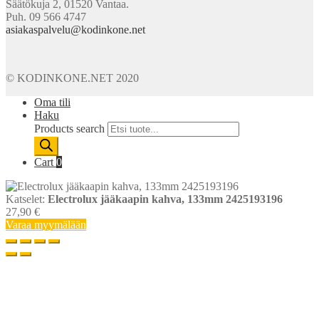
Säätökuja 2, 01520 Vantaa.
Puh. 09 566 4747
asiakaspalvelu@kodinkone.net
© KODINKONE.NET 2020
Oma tili
Haku
Products search
Cart
0
Katselet:
Electrolux jääkaapin kahva, 133mm 2425193196
27,90
€
Varaa myymälään