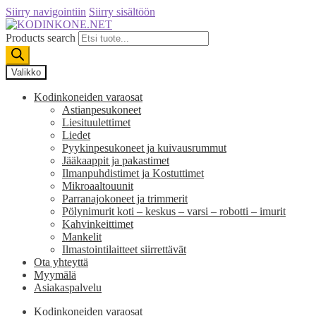
Siirry navigointiin
Siirry sisältöön
Products search
Valikko
Kodinkoneiden varaosat
Astianpesukoneet
Liesituulettimet
Liedet
Pyykinpesukoneet ja kuivausrummut
Jääkaappit ja pakastimet
Ilmanpuhdistimet ja Kostuttimet
Mikroaaltouunit
Parranajokoneet ja trimmerit
Pölynimurit koti – keskus – varsi – robotti – imurit
Kahvinkeittimet
Mankelit
Ilmastointilaitteet siirrettävät
Ota yhteyttä
Myymälä
Asiakaspalvelu
Kodinkoneiden varaosat